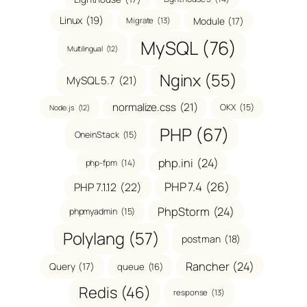
Linux
(19)
Module
(17)
Migrate
(13)
MySQL
(76)
Multilingual
(12)
Nginx
(55)
MySQL 5.7
(21)
normalize.css
(21)
OKX
(15)
Node.js
(12)
PHP
(67)
OneinStack
(15)
php.ini
(24)
php-fpm
(14)
PHP 7.4
(26)
PHP 7.1.12
(22)
PhpStorm
(24)
phpmyadmin
(15)
Polylang
(57)
postman
(18)
Rancher
(24)
Query
(17)
queue
(16)
Redis
(46)
response
(13)