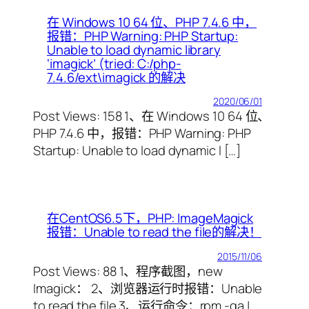
在 Windows 10 64 位、PHP 7.4.6 中，
报错：PHP Warning: PHP Startup:
Unable to load dynamic library
‘imagick’ (tried: C:/php-
7.4.6/ext\imagick 的解决
2020/06/01
Post Views: 158 1、在 Windows 10 64 位、
PHP 7.4.6 中，报错：PHP Warning: PHP
Startup: Unable to load dynamic l […]
在CentOS6.5下，PHP: ImageMagick
报错：Unable to read the file的解决！
2015/11/06
Post Views: 88 1、程序截图，new
Imagick： 2、浏览器运行时报错：Unable
to read the file 3、运行命令：rpm -qa |