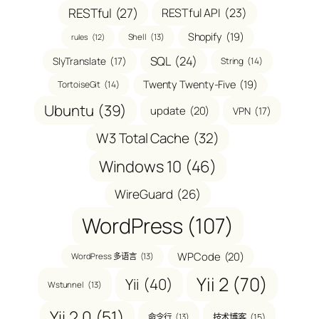
RESTful
(27)
RESTful API
(23)
Shopify
(19)
Shell
(13)
rules
(12)
SQL
(24)
SlyTranslate
(17)
String
(14)
Twenty Twenty-Five
(19)
TortoiseGit
(14)
Ubuntu
(39)
update
(20)
VPN
(17)
W3 Total Cache
(32)
Windows 10
(46)
WireGuard
(26)
WordPress
(107)
WPCode
(20)
WordPress 多语言
(13)
Yii 2
(70)
Yii
(40)
Wstunnel
(13)
Yii 2.0
(51)
技术博客
(15)
命令行
(13)