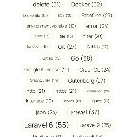
delete
(31)
Docker
(32)
EdgeOne
(23)
Dockerfile
(15)
ECS
(12)
error
(24)
environment variable
(19)
filter
(20)
file
(15)
Failed
(13)
Git
(27)
GitHub
(17)
function
(13)
Go
(38)
Gitlab
(15)
GraphQL
(24)
Google AdSense
(21)
Gutenberg
(27)
GraphQL API
(14)
http
(21)
https
(21)
Installation
(12)
Interface
(19)
Jquery
(13)
Jenkins
(12)
Laravel
(37)
json
(24)
Laravel 6
(55)
Laravel 9
(25)
Lighthouse
(17)
Lighthouse 5
(14)