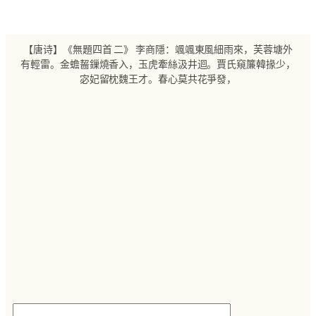
跳
至
内
【唐诗】《無題四首 二》 李商隱：颯颯東風細雨來，芙蓉塘外
容
有輕雷。金蟾齧鏁燒香入，玉虎牽絲汲井迴。賈氏窺簾韓掾少，
宓妃留枕魏王才。春心莫共花爭發，
搜