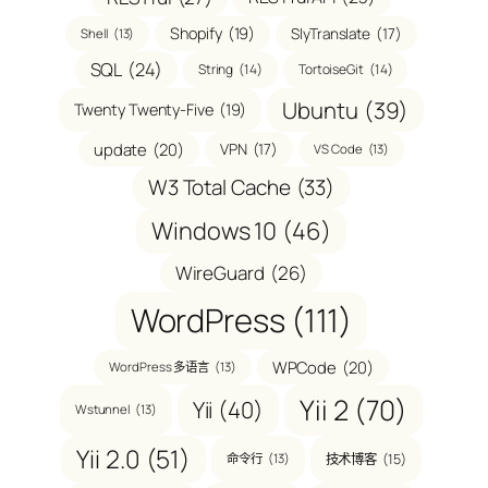
Shopify
(19)
SlyTranslate
(17)
Shell
(13)
SQL
(24)
String
(14)
TortoiseGit
(14)
Ubuntu
(39)
Twenty Twenty-Five
(19)
update
(20)
VPN
(17)
VS Code
(13)
W3 Total Cache
(33)
Windows 10
(46)
WireGuard
(26)
WordPress
(111)
WPCode
(20)
WordPress 多语言
(13)
Yii 2
(70)
Yii
(40)
Wstunnel
(13)
Yii 2.0
(51)
技术博客
(15)
命令行
(13)