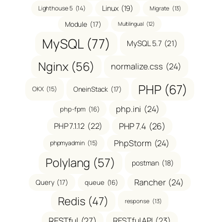
Linux
(19)
Lighthouse 5
(14)
Migrate
(13)
Module
(17)
Multilingual
(12)
MySQL
(77)
MySQL 5.7
(21)
Nginx
(56)
normalize.css
(24)
PHP
(67)
OneinStack
(17)
OKX
(15)
php.ini
(24)
php-fpm
(16)
PHP 7.1.12
(22)
PHP 7.4
(26)
PhpStorm
(24)
phpmyadmin
(15)
Polylang
(57)
postman
(18)
Rancher
(24)
Query
(17)
queue
(16)
Redis
(47)
response
(13)
RESTful
(27)
RESTful API
(23)