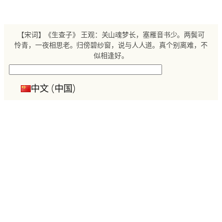
跳
至
内
【宋词】《生查子》 王观：关山魂梦长，塞雁音书少。两鬓可
容
怜青，一夜相思老。归傍碧纱窗，说与人人道。真个别离难，不
似相逢好。
搜
索
中文 (中国)