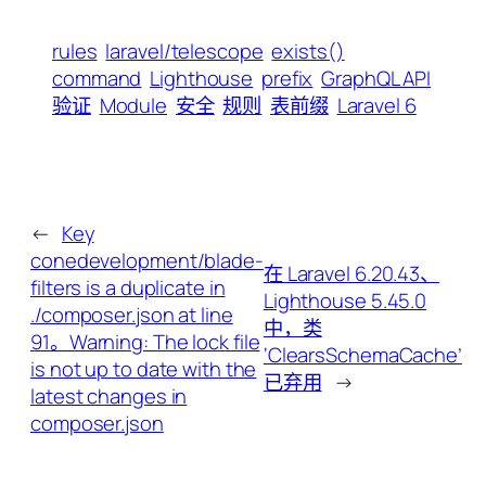
rules
laravel/telescope
exists()
command
Lighthouse
prefix
GraphQL API
验证
Module
安全
规则
表前缀
Laravel 6
←
Key
conedevelopment/blade-
在 Laravel 6.20.43、
filters is a duplicate in
Lighthouse 5.45.0
./composer.json at line
中，类
91。Warning: The lock file
‘ClearsSchemaCache’
is not up to date with the
已弃用
→
latest changes in
composer.json