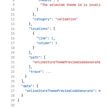
"themeId"
: [
"The selected theme id is invalid."
          ]
        },
"category"
: 
"validation"
      },
"locations"
: [
        {
"line"
: 
2
,
"column"
: 
3
        }
      ],
"path"
: [
"onlineStoreThemePreviewCodeGenerate"
      ],
"trace"
: 
...
    }
  ],
"data"
: {
"onlineStoreThemePreviewCodeGenerate"
: 
null
  }
}