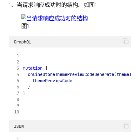
1、当请求响应成功时的结构。如图1
图1
GraphQL
mutation
 {
onlineStoreThemePreviewCodeGenerate
(
themeId
: 
themePreviewCode
  }
}
JSON