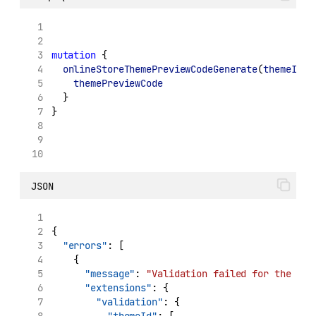
mutation
 {
onlineStoreThemePreviewCodeGenerate
(
themeId
: 
themePreviewCode
  }
}
JSON
{
"errors"
: [
    {
"message"
: 
"Validation failed for the fie
"extensions"
: {
"validation"
: {