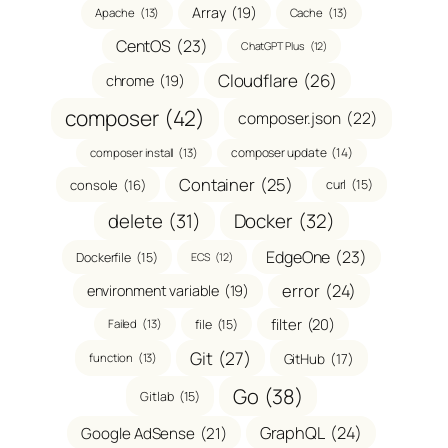
Array
(19)
Apache
(13)
Cache
(13)
CentOS
(23)
ChatGPT Plus
(12)
Cloudflare
(26)
chrome
(19)
composer
(42)
composer.json
(22)
composer update
(14)
composer install
(13)
Container
(25)
console
(16)
curl
(15)
delete
(31)
Docker
(32)
EdgeOne
(23)
Dockerfile
(15)
ECS
(12)
error
(24)
environment variable
(19)
filter
(20)
file
(15)
Failed
(13)
Git
(27)
GitHub
(17)
function
(13)
Go
(38)
Gitlab
(15)
GraphQL
(24)
Google AdSense
(21)