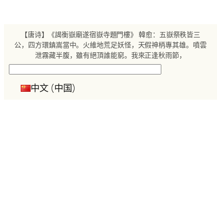
跳
至
内
【唐诗】《謁衡嶽廟遂宿嶽寺題門樓》 韓愈：五嶽祭秩皆三
容
公，四方環鎮嵩當中。火維地荒足妖怪，天假神柄專其雄。噴雲
泄霧藏半腹，雖有絕頂誰能窮。我來正逢秋雨節，
搜
索
中文 (中国)