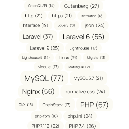
Gutenberg
(27)
GraphQL API
(14)
http
(21)
https
(21)
Installation
(12)
json
(24)
Interface
(19)
Jquery
(13)
Laravel 6
(55)
Laravel
(37)
Laravel 9
(25)
Lighthouse
(17)
Linux
(19)
Lighthouse 5
(14)
Migrate
(13)
Module
(17)
Multilingual
(12)
MySQL
(77)
MySQL 5.7
(21)
Nginx
(56)
normalize.css
(24)
PHP
(67)
OneinStack
(17)
OKX
(15)
php.ini
(24)
php-fpm
(16)
PHP 7.1.12
(22)
PHP 7.4
(26)