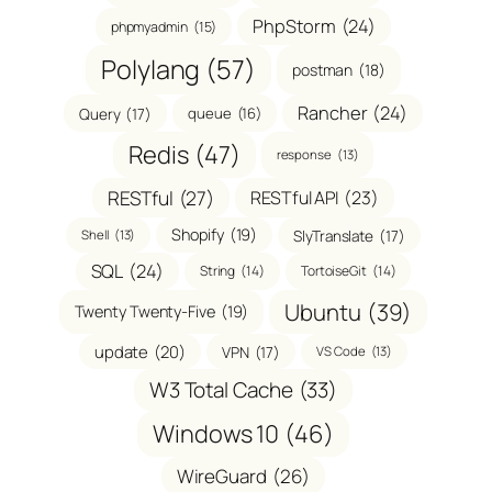
PhpStorm
(24)
phpmyadmin
(15)
Polylang
(57)
postman
(18)
Rancher
(24)
Query
(17)
queue
(16)
Redis
(47)
response
(13)
RESTful
(27)
RESTful API
(23)
Shopify
(19)
SlyTranslate
(17)
Shell
(13)
SQL
(24)
String
(14)
TortoiseGit
(14)
Ubuntu
(39)
Twenty Twenty-Five
(19)
update
(20)
VPN
(17)
VS Code
(13)
W3 Total Cache
(33)
Windows 10
(46)
WireGuard
(26)