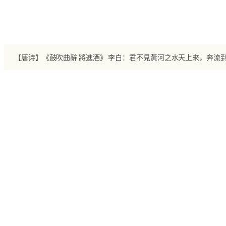
跳
至
内
容