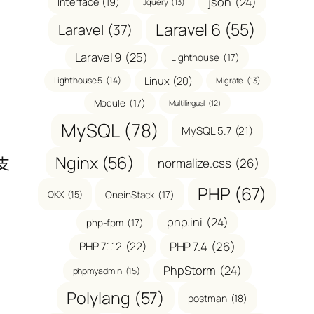
json
(24)
Interface
(19)
Jquery
(13)
Laravel 6
(55)
Laravel
(37)
Laravel 9
(25)
Lighthouse
(17)
Linux
(20)
Lighthouse 5
(14)
Migrate
(13)
Module
(17)
Multilingual
(12)
MySQL
(78)
MySQL 5.7
(21)
Nginx
(56)
支
normalize.css
(26)
PHP
(67)
OneinStack
(17)
OKX
(15)
php.ini
(24)
php-fpm
(17)
PHP 7.1.12
(22)
PHP 7.4
(26)
PhpStorm
(24)
phpmyadmin
(15)
Polylang
(57)
postman
(18)