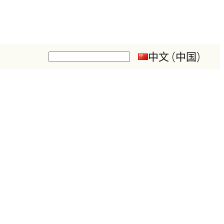
中文 (中国)
搜
索