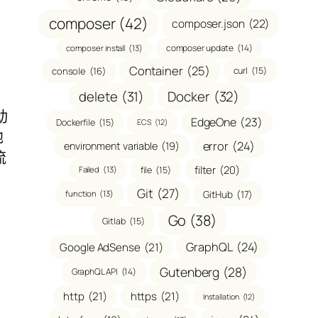
composer
(42)
composer.json
(22)
composer update
(14)
composer install
(13)
Container
(25)
console
(16)
curl
(15)
delete
(31)
Docker
(32)
动
EdgeOne
(23)
Dockerfile
(15)
ECS
(12)
地
error
(24)
environment variable
(19)
流
filter
(20)
file
(15)
Failed
(13)
Git
(27)
GitHub
(17)
function
(13)
Go
(38)
Gitlab
(15)
GraphQL
(24)
Google AdSense
(21)
Gutenberg
(28)
GraphQL API
(14)
http
(21)
https
(21)
Installation
(12)