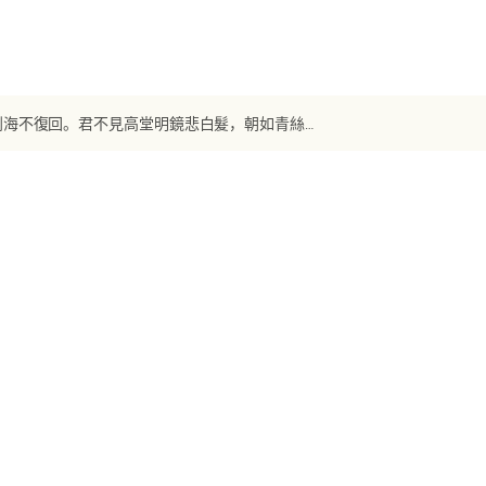
【唐诗】《鼓吹曲辭 將進酒》 李白：君不見黃河之水天上來，奔流到海不復回。君不見高堂明鏡悲白髮，朝如青絲暮成雪。人生得意須盡歡，莫使金尊空對月。