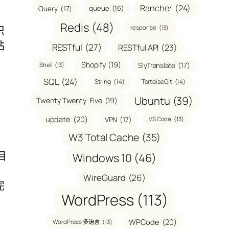
Rancher
(24)
Query
(17)
queue
(16)
Redis
(48)
识
response
(13)
粘
RESTful
(27)
RESTful API
(23)
Shopify
(19)
SlyTranslate
(17)
Shell
(13)
SQL
(24)
String
(14)
TortoiseGit
(14)
Ubuntu
(39)
Twenty Twenty-Five
(19)
update
(20)
VPN
(17)
VS Code
(13)
W3 Total Cache
(35)
目
Windows 10
(46)
WireGuard
(26)
完
WordPress
(113)
WPCode
(20)
WordPress 多语言
(13)