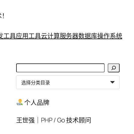
术！
发工具
应用工具
云计算
服务器
数据库
操作系统
搜
索
分
类
目
个人品牌
录
王世强｜PHP / Go 技术顾问