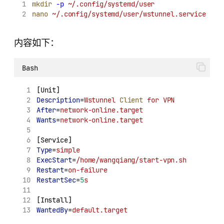
mkdir
-p
~/.config/systemd/user
nano
~/.config/systemd/user/wstunnel.service
内容如下：
Bash
[Unit]
Description
=
Wstunnel
Client
for
VPN
After
=
network-online.target
Wants
=
network-online.target
[Service]
Type
=
simple
ExecStart
=
/home/wangqiang/start-vpn.sh
Restart
=
on-failure
RestartSec
=
5
s
[Install]
WantedBy
=
default.target