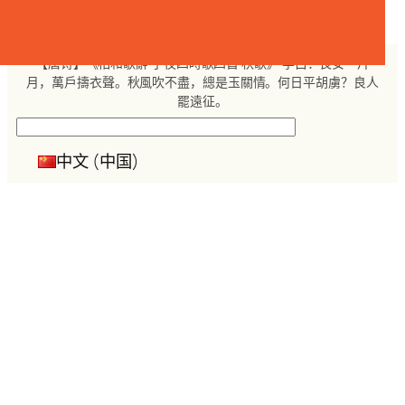
跳
至
内
【唐诗】《相和歌辭 子夜四時歌四首 秋歌》 李白：長安一片
容
月，萬戶擣衣聲。秋風吹不盡，總是玉關情。何日平胡虜？良人
罷遠征。
搜
索
中文 (中国)