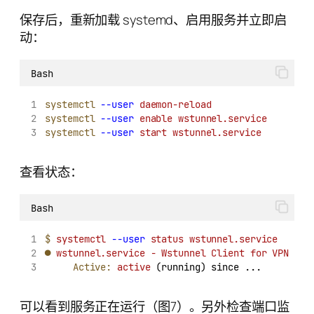
保存后，重新加载 systemd、启用服务并立即启
动：
Bash
systemctl
--user
daemon-reload
systemctl
--user
enable
wstunnel.service
systemctl
--user
start
wstunnel.service
查看状态：
Bash
$
systemctl
--user
status
wstunnel.service
●
wstunnel.service
-
Wstunnel
Client
for
VPN
Active:
active
 (running) since ...
可以看到服务正在运行（图7）。另外检查端口监