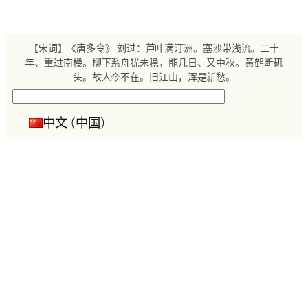
跳
至
内
【宋词】《唐多令》 刘过：芦叶满汀洲。塞沙带浅流。二十
容
年、重过南楼。柳下系舟犹未稳，能几日、又中秋。黄鹤断矶
头。故人今不在。旧江山，浑是新愁。
搜
索
中文 (中国)