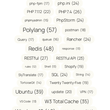
php.ini
(24)
php-fpm
(17)
PHP 7.1.12
(22)
PHP 7.4
(26)
PhpStorm
(24)
phpmyadmin
(15)
Polylang
(57)
postman
(18)
Rancher
(24)
Query
(17)
queue
(16)
Redis
(48)
response
(13)
RESTful
(27)
RESTful API
(23)
Shopify
(19)
Shell
(13)
rules
(12)
SQL
(24)
SlyTranslate
(17)
String
(14)
Twenty Twenty-Five
(19)
TortoiseGit
(14)
Ubuntu
(39)
update
(20)
VPN
(17)
W3 Total Cache
(35)
VS Code
(13)