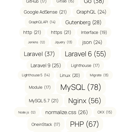
Go
(38)
GitHub
(17)
Gitlab
(15)
GraphQL
(24)
Google AdSense
(21)
Gutenberg
(28)
GraphQL API
(14)
http
(21)
https
(21)
Interface
(19)
json
(24)
Jquery
(13)
Jenkins
(12)
Laravel 6
(55)
Laravel
(37)
Laravel 9
(25)
Lighthouse
(17)
Linux
(20)
Lighthouse 5
(14)
Migrate
(13)
MySQL
(78)
Module
(17)
Nginx
(56)
MySQL 5.7
(21)
normalize.css
(26)
OKX
(15)
Node.js
(12)
PHP
(67)
OneinStack
(17)