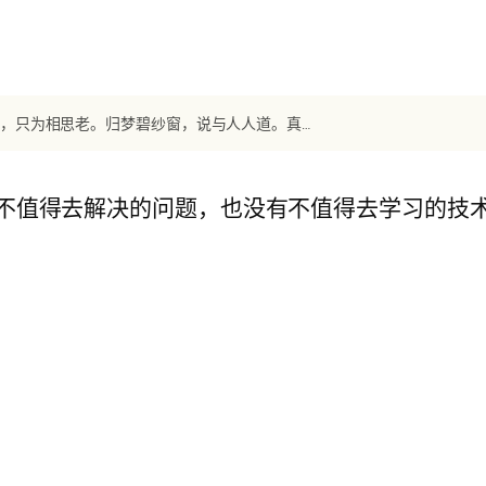
【宋词】《生查子》 晏几道：关山魂梦长，鱼雁音尘少。两鬓可怜青，只为相思老。归梦碧纱窗，说与人人道。真个别离难，不似相逢好。
不值得去解决的问题，也没有不值得去学习的技