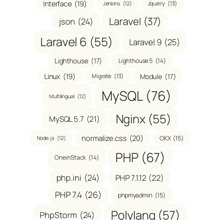
Interface
(19)
Jquery
(13)
Jenkins
(12)
Laravel
(37)
json
(24)
Laravel 6
(55)
Laravel 9
(25)
Lighthouse
(17)
Lighthouse 5
(14)
Linux
(19)
Module
(17)
Migrate
(13)
MySQL
(76)
Multilingual
(12)
Nginx
(55)
MySQL 5.7
(21)
normalize.css
(20)
OKX
(15)
Node.js
(12)
PHP
(67)
OneinStack
(14)
php.ini
(24)
PHP 7.1.12
(22)
PHP 7.4
(26)
phpmyadmin
(15)
Polylang
(57)
PhpStorm
(24)