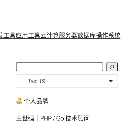
发工具
应用工具
云计算
服务器
数据库
操作系统
搜
索
分
类
目
个人品牌
录
王世强｜PHP / Go 技术顾问