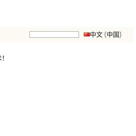
中文 (中国)
搜
索
术！