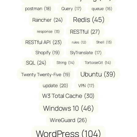
postman
(18)
Query
(17)
queue
(16)
Redis
(45)
Rancher
(24)
RESTful
(27)
response
(13)
RESTful API
(23)
Shell
(13)
rules
(12)
Shopify
(19)
SlyTranslate
(17)
SQL
(24)
String
(14)
TortoiseGit
(14)
Ubuntu
(39)
Twenty Twenty-Five
(19)
update
(20)
VPN
(17)
W3 Total Cache
(30)
Windows 10
(46)
WireGuard
(26)
WordPress
(104)