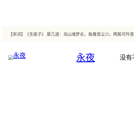
跳
至
内
容
永夜
没有