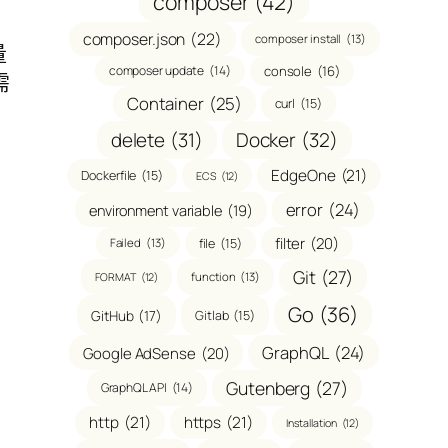
composer
(42)
composer.json
(22)
composer install
(13)
量
composer update
(14)
console
(16)
需
Container
(25)
curl
(15)
delete
(31)
Docker
(32)
EdgeOne
(21)
Dockerfile
(15)
ECS
(12)
error
(24)
environment variable
(19)
filter
(20)
file
(15)
Failed
(13)
Git
(27)
function
(13)
FORMAT
(12)
Go
(36)
GitHub
(17)
Gitlab
(15)
GraphQL
(24)
Google AdSense
(20)
Gutenberg
(27)
GraphQL API
(14)
http
(21)
https
(21)
Installation
(12)