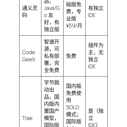
品，
础版免
通义灵
Java/G
有独立
费，专
码
o 友
IDE
业版
好，有
¥59/月
独立版
智谱开
插件为
源，可
Code
主，无
私有部
免费
GeeX
独立
署，完
IDE
全免费
字节跳
国内版
动出
免费使
品，国
用
内版内
SOLO
置国产
是（独
模式；
Trae
模型，
立
国际版
国际版
IDE）