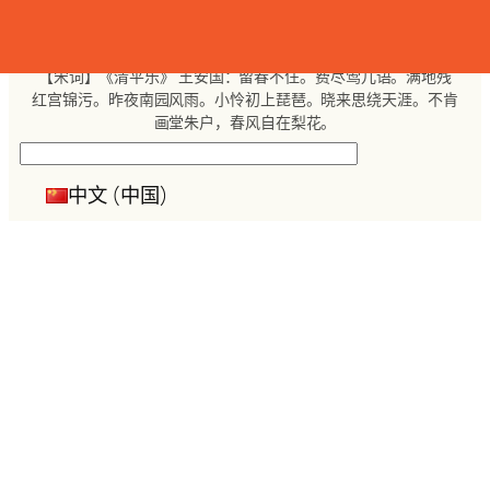
跳
至
内
【宋词】《清平乐》 王安国：留春不住。费尽莺儿语。满地残
容
红宫锦污。昨夜南园风雨。小怜初上琵琶。晓来思绕天涯。不肯
画堂朱户，春风自在梨花。
搜
索
中文 (中国)