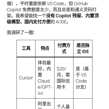
端），平时重度依赖 VS Code，但 GitHub
Copilot 免费额度太少，而且总是和通义灵码打
架。我希望能找一个
没有 Copilot 残留、内置顶
级模型、国内支付方便
的 AI IDE。
我调研了一圈：
付费方
是否独
工具
特点
式
立 IDE
体验最
好，内
$20/
是（基
置
月，需
于 VS
Cursor
Claud
国际信
Code
e/GPT-
用卡
分支）
4o
阿里出
个人基