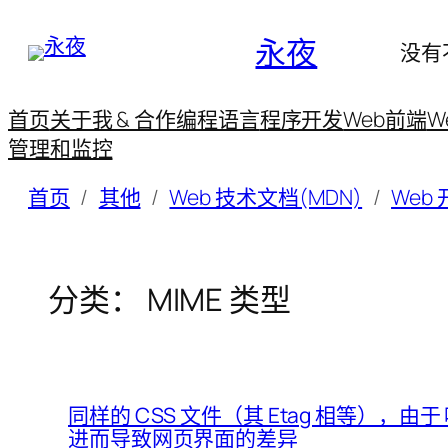
永夜
没有
首页
关于我 & 合作
编程语言
程序开发
Web前端
W
管理和监控
首页
其他
Web 技术文档(MDN)
Web
分类：
MIME 类型
同样的 CSS 文件（其 Etag 相等），由于 响
进而导致网页界面的差异