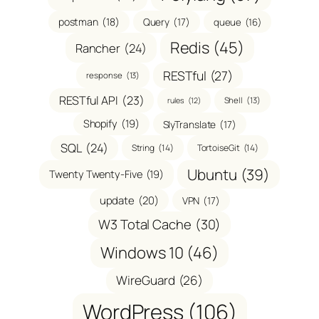
postman
(18)
Query
(17)
queue
(16)
Redis
(45)
Rancher
(24)
RESTful
(27)
response
(13)
RESTful API
(23)
Shell
(13)
rules
(12)
Shopify
(19)
SlyTranslate
(17)
SQL
(24)
String
(14)
TortoiseGit
(14)
Ubuntu
(39)
Twenty Twenty-Five
(19)
update
(20)
VPN
(17)
W3 Total Cache
(30)
Windows 10
(46)
WireGuard
(26)
WordPress
(106)