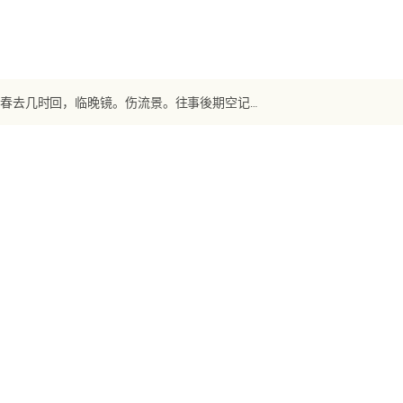
【宋词】《天仙子》 张先：水调数声持酒听。午醉醒来愁未醒。送春春去几时回，临晚镜。伤流景。往事後期空记省。沙上并禽池上暝。云破月来花弄影。