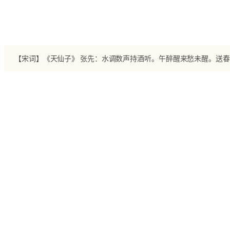
跳
至
内
容