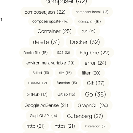
composer
(42)
composer.json
(22)
composer install
(13)
m,
composer update
(14)
console
(16)
Container
(25)
curl
(15)
delete
(31)
Docker
(32)
EdgeOne
(22)
Dockerfile
(15)
ECS
(12)
error
(24)
environment variable
(19)
filter
(20)
file
(15)
Failed
(13)
Git
(27)
function
(13)
FORMAT
(12)
Go
(38)
GitHub
(17)
Gitlab
(15)
GraphQL
(24)
Google AdSense
(21)
Gutenberg
(27)
GraphQL API
(14)
http
(21)
https
(21)
Installation
(12)