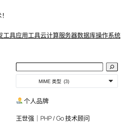
术！
发工具
应用工具
云计算
服务器
数据库
操作系统
搜
索
分
类
目
个人品牌
录
王世强｜PHP / Go 技术顾问