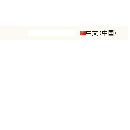
中文 (中国)
搜
索