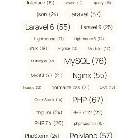
Interface
(19)
Jquery
(13)
Jenkins
(12)
Laravel
(37)
json
(24)
Laravel 6
(55)
Laravel 9
(25)
Lighthouse
(17)
Lighthouse 5
(14)
Linux
(19)
Module
(17)
Migrate
(13)
MySQL
(76)
Multilingual
(12)
Nginx
(55)
MySQL 5.7
(21)
normalize.css
(21)
OKX
(15)
Node.js
(12)
PHP
(67)
OneinStack
(14)
php.ini
(24)
PHP 7.1.12
(22)
PHP 7.4
(26)
phpmyadmin
(15)
Polylang
(57)
PhpStorm
(24)