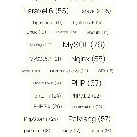
Laravel 6
(55)
Laravel 9
(25)
Lighthouse
(17)
Lighthouse 5
(14)
Linux
(19)
Module
(17)
Migrate
(13)
MySQL
(76)
Multilingual
(12)
Nginx
(55)
MySQL 5.7
(21)
normalize.css
(21)
OKX
(15)
Node.js
(12)
PHP
(67)
OneinStack
(14)
php.ini
(24)
PHP 7.1.12
(22)
PHP 7.4
(26)
phpmyadmin
(15)
Polylang
(57)
PhpStorm
(24)
postman
(18)
Query
(17)
queue
(16)