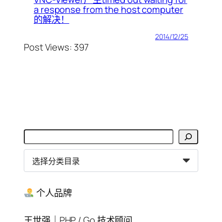
a response from the host computer
的解决！
2014/12/25
Post Views: 397
搜
索
分
类
目
录
个人品牌
王世强｜PHP / Go 技术顾问