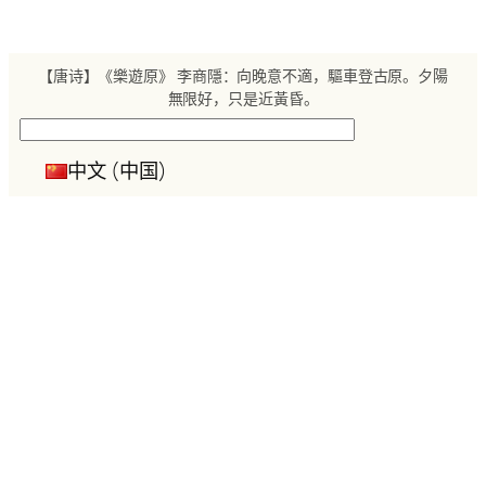
跳
至
内
【唐诗】《樂遊原》 李商隱：向晚意不適，驅車登古原。夕陽
容
無限好，只是近黃昏。
搜
索
中文 (中国)