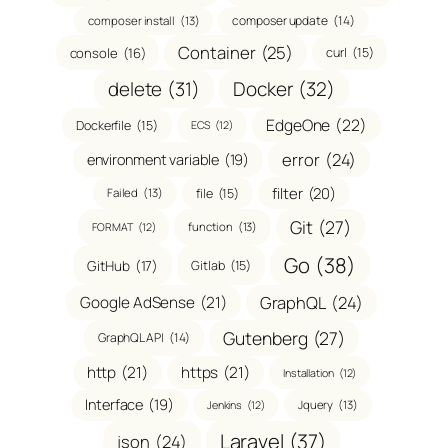
composer update
(14)
composer install
(13)
Container
(25)
console
(16)
curl
(15)
delete
(31)
Docker
(32)
EdgeOne
(22)
Dockerfile
(15)
ECS
(12)
error
(24)
environment variable
(19)
filter
(20)
file
(15)
Failed
(13)
Git
(27)
function
(13)
FORMAT
(12)
Go
(38)
GitHub
(17)
Gitlab
(15)
GraphQL
(24)
Google AdSense
(21)
Gutenberg
(27)
GraphQL API
(14)
http
(21)
https
(21)
Installation
(12)
Interface
(19)
Jquery
(13)
Jenkins
(12)
Laravel
(37)
json
(24)