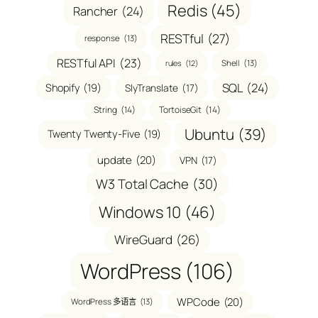
Redis
(45)
Rancher
(24)
RESTful
(27)
response
(13)
RESTful API
(23)
Shell
(13)
rules
(12)
SQL
(24)
Shopify
(19)
SlyTranslate
(17)
String
(14)
TortoiseGit
(14)
Ubuntu
(39)
Twenty Twenty-Five
(19)
update
(20)
VPN
(17)
W3 Total Cache
(30)
Windows 10
(46)
WireGuard
(26)
WordPress
(106)
WPCode
(20)
WordPress 多语言
(13)