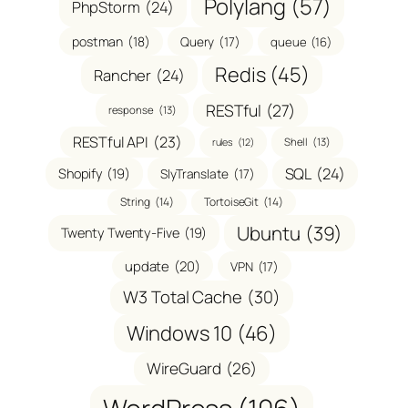
Polylang
(57)
PhpStorm
(24)
postman
(18)
Query
(17)
queue
(16)
Redis
(45)
Rancher
(24)
RESTful
(27)
response
(13)
RESTful API
(23)
Shell
(13)
rules
(12)
SQL
(24)
Shopify
(19)
SlyTranslate
(17)
String
(14)
TortoiseGit
(14)
Ubuntu
(39)
Twenty Twenty-Five
(19)
update
(20)
VPN
(17)
W3 Total Cache
(30)
Windows 10
(46)
WireGuard
(26)