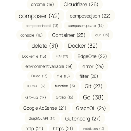
Cloudflare
(26)
chrome
(19)
composer
(42)
composer.json
(22)
composer update
(14)
composer install
(13)
Container
(25)
console
(16)
curl
(15)
delete
(31)
Docker
(32)
EdgeOne
(22)
Dockerfile
(15)
ECS
(12)
error
(24)
environment variable
(19)
filter
(20)
file
(15)
Failed
(13)
Git
(27)
function
(13)
FORMAT
(12)
Go
(38)
GitHub
(17)
Gitlab
(15)
GraphQL
(24)
Google AdSense
(21)
Gutenberg
(27)
GraphQL API
(14)
http
(21)
https
(21)
Installation
(12)