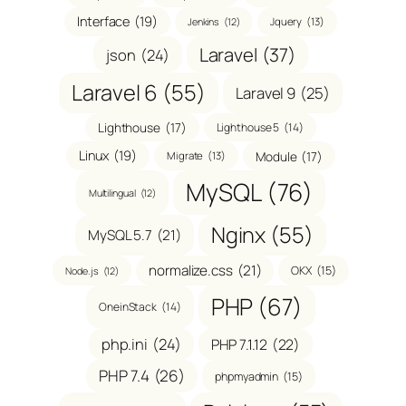
Interface
(19)
Jquery
(13)
Jenkins
(12)
Laravel
(37)
json
(24)
Laravel 6
(55)
Laravel 9
(25)
Lighthouse
(17)
Lighthouse 5
(14)
Linux
(19)
Module
(17)
Migrate
(13)
MySQL
(76)
Multilingual
(12)
Nginx
(55)
MySQL 5.7
(21)
normalize.css
(21)
OKX
(15)
Node.js
(12)
PHP
(67)
OneinStack
(14)
php.ini
(24)
PHP 7.1.12
(22)
PHP 7.4
(26)
phpmyadmin
(15)