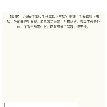
跳
至
内
【南唐】《摊破浣溪沙·手卷真珠上玉钩》 李璟：手卷真珠上玉
容
钩，依前春恨锁重楼。风里落花谁是主？思悠悠。青鸟不传云外
信，丁香空结雨中愁。回首绿波三楚暮，接天流。
搜