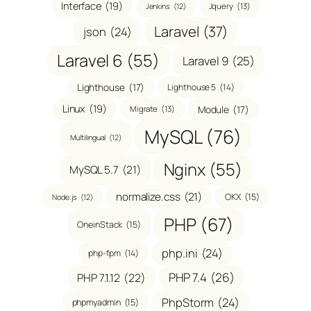
Interface
(19)
Jquery
(13)
Jenkins
(12)
Laravel
(37)
json
(24)
Laravel 6
(55)
Laravel 9
(25)
Lighthouse
(17)
Lighthouse 5
(14)
Linux
(19)
Module
(17)
Migrate
(13)
MySQL
(76)
Multilingual
(12)
Nginx
(55)
MySQL 5.7
(21)
normalize.css
(21)
OKX
(15)
Node.js
(12)
PHP
(67)
OneinStack
(15)
php.ini
(24)
php-fpm
(14)
PHP 7.4
(26)
PHP 7.1.12
(22)
PhpStorm
(24)
phpmyadmin
(15)