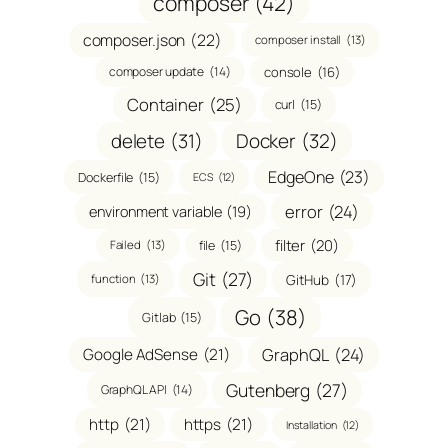
composer
(42)
composer.json
(22)
composer install
(13)
composer update
(14)
console
(16)
Container
(25)
curl
(15)
delete
(31)
Docker
(32)
EdgeOne
(23)
Dockerfile
(15)
ECS
(12)
error
(24)
environment variable
(19)
filter
(20)
file
(15)
Failed
(13)
Git
(27)
GitHub
(17)
function
(13)
Go
(38)
Gitlab
(15)
GraphQL
(24)
Google AdSense
(21)
Gutenberg
(27)
GraphQL API
(14)
http
(21)
https
(21)
Installation
(12)