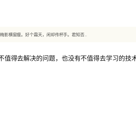
【宋词】《点绛唇》 汪藻：新月娟娟，夜寒江静山衔斗。起来搔首。梅影横窗瘦。好个霜天，闲却传杯手。君知否。乱鸦啼後。归兴浓於酒。
不值得去解决的问题，也没有不值得去学习的技