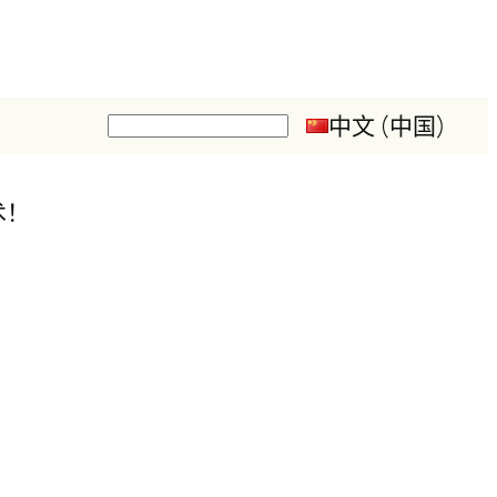
中文 (中国)
搜
索
术！