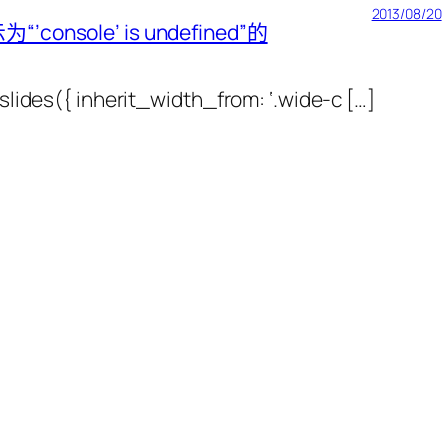
2013/08/20
console’ is undefined”的
ides({ inherit_width_from: ‘.wide-c […]