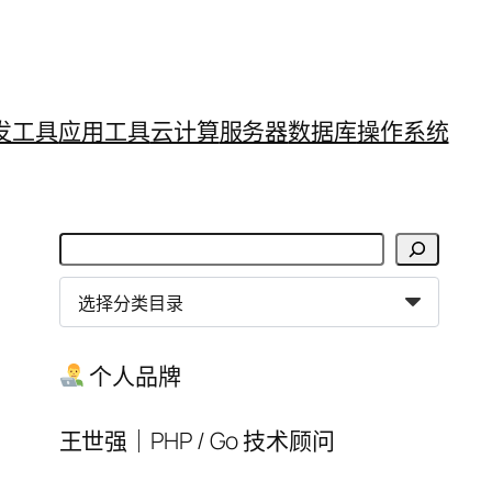
发工具
应用工具
云计算
服务器
数据库
操作系统
搜
索
分
类
目
个人品牌
录
王世强｜PHP / Go 技术顾问