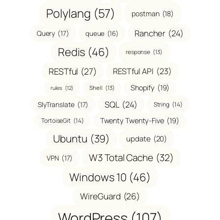
Polylang
(57)
postman
(18)
Rancher
(24)
Query
(17)
queue
(16)
Redis
(46)
response
(13)
RESTful
(27)
RESTful API
(23)
Shopify
(19)
Shell
(13)
rules
(12)
SQL
(24)
SlyTranslate
(17)
String
(14)
Twenty Twenty-Five
(19)
TortoiseGit
(14)
Ubuntu
(39)
update
(20)
W3 Total Cache
(32)
VPN
(17)
Windows 10
(46)
WireGuard
(26)
WordPress
(107)