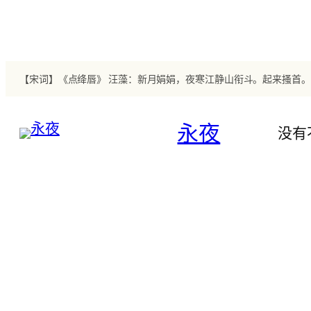
跳
至
内
容
永夜
没有