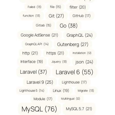
filter
(20)
file
(15)
Failed
(13)
Git
(27)
GitHub
(17)
function
(13)
Go
(38)
Gitlab
(15)
GraphQL
(24)
Google AdSense
(21)
Gutenberg
(27)
GraphQL API
(14)
http
(21)
https
(21)
Installation
(12)
json
(24)
Interface
(19)
Jquery
(13)
Laravel 6
(55)
Laravel
(37)
Laravel 9
(25)
Lighthouse
(17)
Linux
(19)
Lighthouse 5
(14)
Migrate
(13)
Module
(17)
Multilingual
(12)
MySQL
(76)
MySQL 5.7
(21)