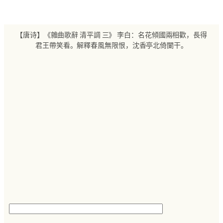
跳
至
内
【唐诗】《雜曲歌辭 清平調 三》 李白：名花傾國兩相歡，長得
容
君王帶笑看。解釋春風無限恨，沈香亭北倚闌干。
搜
索