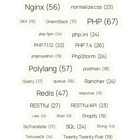
Nginx
(56)
normalize.css
(23)
PHP
(67)
OneinStack
(17)
OKX
(15)
php.ini
(24)
php-fpm
(14)
PHP 7.1.12
(22)
PHP 7.4
(26)
PhpStorm
(24)
phpmyadmin
(15)
Polylang
(57)
postman
(18)
Rancher
(24)
Query
(17)
queue
(16)
Redis
(47)
response
(13)
RESTful
(27)
RESTful API
(23)
Shopify
(19)
Shell
(13)
rules
(12)
SQL
(24)
SlyTranslate
(17)
String
(14)
Twenty Twenty-Five
(19)
TortoiseGit
(14)