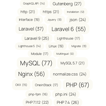
Gutenberg
(27)
GraphQL API
(14)
http
(21)
https
(21)
Installation
(12)
json
(24)
Interface
(19)
Jquery
(13)
Laravel 6
(55)
Laravel
(37)
Laravel 9
(25)
Lighthouse
(17)
Linux
(19)
Lighthouse 5
(14)
Migrate
(13)
Module
(17)
Multilingual
(12)
MySQL
(77)
MySQL 5.7
(21)
Nginx
(56)
normalize.css
(24)
PHP
(67)
OneinStack
(17)
OKX
(15)
php.ini
(24)
php-fpm
(16)
PHP 7.1.12
(22)
PHP 7.4
(26)