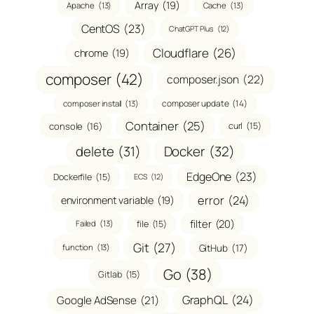
Array
(19)
Apache
(13)
Cache
(13)
CentOS
(23)
ChatGPT Plus
(12)
Cloudflare
(26)
chrome
(19)
composer
(42)
composer.json
(22)
composer update
(14)
composer install
(13)
Container
(25)
console
(16)
curl
(15)
delete
(31)
Docker
(32)
EdgeOne
(23)
Dockerfile
(15)
ECS
(12)
error
(24)
environment variable
(19)
filter
(20)
file
(15)
Failed
(13)
Git
(27)
GitHub
(17)
function
(13)
Go
(38)
Gitlab
(15)
GraphQL
(24)
Google AdSense
(21)