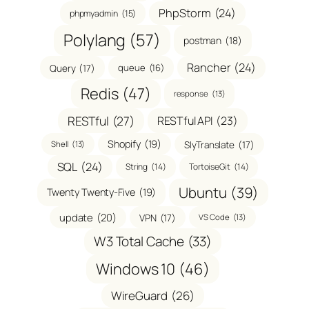
PhpStorm
(24)
phpmyadmin
(15)
Polylang
(57)
postman
(18)
Rancher
(24)
Query
(17)
queue
(16)
Redis
(47)
response
(13)
RESTful
(27)
RESTful API
(23)
Shopify
(19)
SlyTranslate
(17)
Shell
(13)
SQL
(24)
String
(14)
TortoiseGit
(14)
Ubuntu
(39)
Twenty Twenty-Five
(19)
update
(20)
VPN
(17)
VS Code
(13)
W3 Total Cache
(33)
Windows 10
(46)
WireGuard
(26)