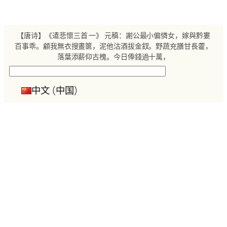
跳
至
内
【唐诗】《遣悲懷三首 一》 元稹：謝公最小偏憐女，嫁與黔婁
容
百事乖。顧我無衣搜畫篋，泥他沽酒拔金釵。野蔬充膳甘長藿，
落葉添薪仰古槐。今日俸錢過十萬，
搜
索
中文 (中国)