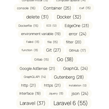
composer update
(14)
composer install
(13)
Container
(25)
console
(16)
curl
(15)
delete
(31)
Docker
(32)
EdgeOne
(23)
Dockerfile
(15)
ECS
(12)
error
(24)
environment variable
(19)
filter
(20)
file
(15)
Failed
(13)
Git
(27)
GitHub
(17)
function
(13)
Go
(38)
Gitlab
(15)
GraphQL
(24)
Google AdSense
(21)
Gutenberg
(28)
GraphQL API
(14)
http
(21)
https
(21)
Installation
(12)
json
(24)
Interface
(19)
Jquery
(13)
Laravel 6
(55)
Laravel
(37)