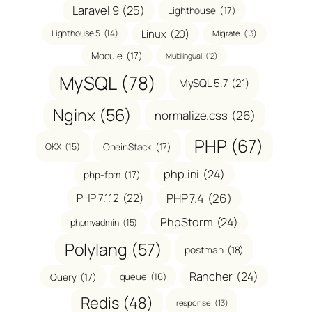
Laravel 9
(25)
Lighthouse
(17)
Linux
(20)
Lighthouse 5
(14)
Migrate
(13)
Module
(17)
Multilingual
(12)
MySQL
(78)
MySQL 5.7
(21)
Nginx
(56)
normalize.css
(26)
PHP
(67)
OneinStack
(17)
OKX
(15)
php.ini
(24)
php-fpm
(17)
PHP 7.1.12
(22)
PHP 7.4
(26)
PhpStorm
(24)
phpmyadmin
(15)
Polylang
(57)
postman
(18)
Rancher
(24)
Query
(17)
queue
(16)
Redis
(48)
response
(13)