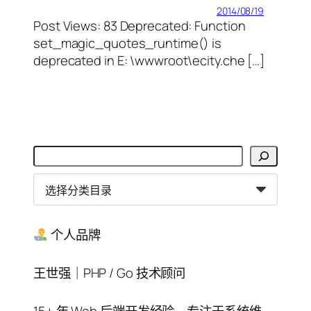
2014/08/19
Post Views: 83 Deprecated: Function
set_magic_quotes_runtime() is
deprecated in E: \wwwroot\ecity.che […]
搜
索
分
类
目
录
个人品牌
王世强｜PHP / Go 技术顾问