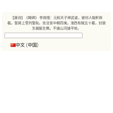
跳
至
内
【唐诗】《韓碑》 李商隱：元和天子神武姿，彼何人哉軒與
容
羲。誓將上雪列聖恥，坐法宮中朝四夷。淮西有賊五十載，封狼
生貙貙生羆。不據山河據平地，
搜
索
中文 (中国)