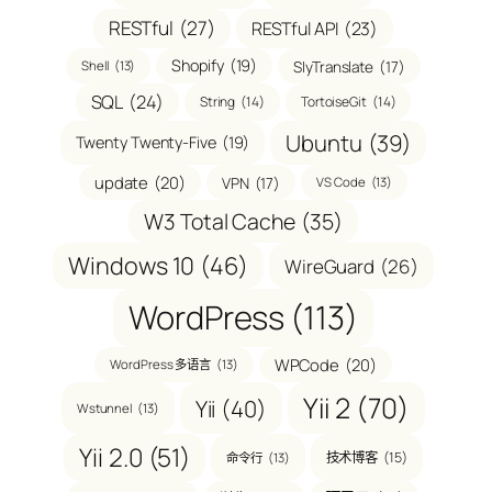
RESTful
(27)
RESTful API
(23)
Shopify
(19)
SlyTranslate
(17)
Shell
(13)
SQL
(24)
String
(14)
TortoiseGit
(14)
Ubuntu
(39)
Twenty Twenty-Five
(19)
update
(20)
VPN
(17)
VS Code
(13)
W3 Total Cache
(35)
Windows 10
(46)
WireGuard
(26)
WordPress
(113)
WPCode
(20)
WordPress 多语言
(13)
Yii 2
(70)
Yii
(40)
Wstunnel
(13)
Yii 2.0
(51)
技术博客
(15)
命令行
(13)