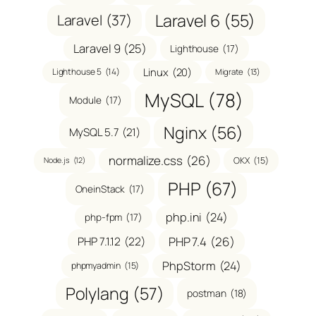
Laravel 6
(55)
Laravel
(37)
Laravel 9
(25)
Lighthouse
(17)
Linux
(20)
Lighthouse 5
(14)
Migrate
(13)
MySQL
(78)
Module
(17)
Nginx
(56)
MySQL 5.7
(21)
normalize.css
(26)
OKX
(15)
Node.js
(12)
PHP
(67)
OneinStack
(17)
php.ini
(24)
php-fpm
(17)
PHP 7.1.12
(22)
PHP 7.4
(26)
PhpStorm
(24)
phpmyadmin
(15)
Polylang
(57)
postman
(18)