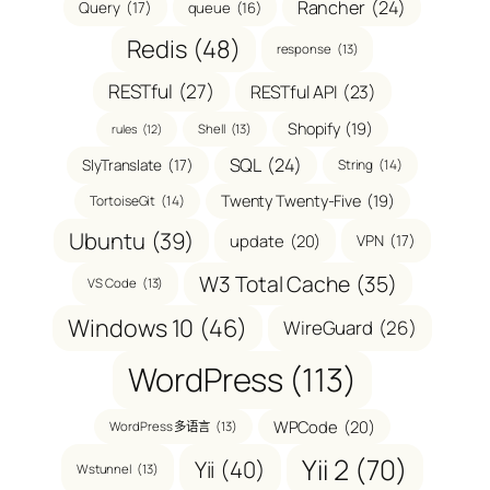
Rancher
(24)
Query
(17)
queue
(16)
Redis
(48)
response
(13)
RESTful
(27)
RESTful API
(23)
Shopify
(19)
Shell
(13)
rules
(12)
SQL
(24)
SlyTranslate
(17)
String
(14)
Twenty Twenty-Five
(19)
TortoiseGit
(14)
Ubuntu
(39)
update
(20)
VPN
(17)
W3 Total Cache
(35)
VS Code
(13)
Windows 10
(46)
WireGuard
(26)
WordPress
(113)
WPCode
(20)
WordPress 多语言
(13)
Yii 2
(70)
Yii
(40)
Wstunnel
(13)