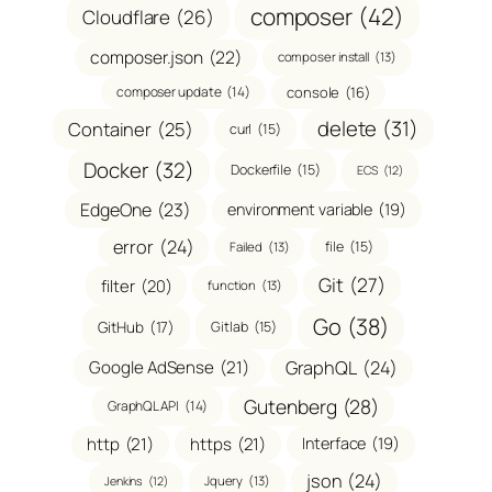
composer
(42)
Cloudflare
(26)
composer.json
(22)
composer install
(13)
composer update
(14)
console
(16)
delete
(31)
Container
(25)
curl
(15)
Docker
(32)
Dockerfile
(15)
ECS
(12)
EdgeOne
(23)
environment variable
(19)
error
(24)
file
(15)
Failed
(13)
Git
(27)
filter
(20)
function
(13)
Go
(38)
GitHub
(17)
Gitlab
(15)
GraphQL
(24)
Google AdSense
(21)
Gutenberg
(28)
GraphQL API
(14)
http
(21)
https
(21)
Interface
(19)
json
(24)
Jquery
(13)
Jenkins
(12)