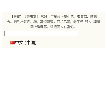
跳
至
内
【宋词】《青玉案》 苏轼：三年枕上吴中路。遣黄耳、随君
容
去。若到松江呼小渡。莫惊鸥鹭，四桥尽是，老子经行处。辋川
图上看春暮。常记高人右丞句。
搜
索
中文 (中国)