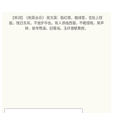
跳
至
内
【宋词】《祝英台近》 吴文英：翦红情，裁绿意，花信上钗
容
股。残日东风，不放岁华去。有人添烛西窗，不眠侵晓，笑声
转、新年莺语。旧尊俎。玉纤曾擘黄柑，
搜