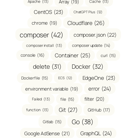
Array
(19)
Apache
(13)
Cache
(13)
CentOS
(23)
ChatGPT Plus
(12)
Cloudflare
(26)
chrome
(19)
composer
(42)
composer.json
(22)
composer install
(13)
composer update
(14)
Container
(25)
console
(16)
curl
(15)
delete
(31)
Docker
(32)
EdgeOne
(23)
Dockerfile
(15)
ECS
(12)
error
(24)
environment variable
(19)
filter
(20)
Failed
(13)
file
(15)
Git
(27)
GitHub
(17)
function
(13)
Go
(38)
Gitlab
(15)
GraphQL
(24)
Google AdSense
(21)