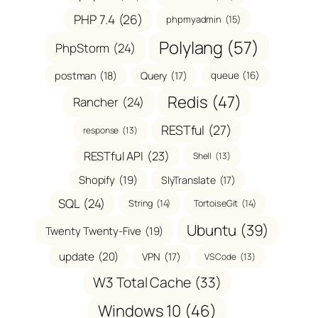
PHP 7.4
(26)
phpmyadmin
(15)
Polylang
(57)
PhpStorm
(24)
postman
(18)
Query
(17)
queue
(16)
Redis
(47)
Rancher
(24)
RESTful
(27)
response
(13)
RESTful API
(23)
Shell
(13)
Shopify
(19)
SlyTranslate
(17)
SQL
(24)
String
(14)
TortoiseGit
(14)
Ubuntu
(39)
Twenty Twenty-Five
(19)
update
(20)
VPN
(17)
VS Code
(13)
W3 Total Cache
(33)
Windows 10
(46)