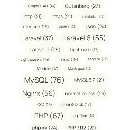
Gutenberg
(27)
GraphQL API
(14)
http
(21)
https
(21)
Installation
(12)
json
(24)
Interface
(19)
Jquery
(13)
Laravel 6
(55)
Laravel
(37)
Laravel 9
(25)
Lighthouse
(17)
Linux
(19)
Migrate
(13)
Lighthouse 5
(14)
Module
(17)
Multilingual
(12)
MySQL
(76)
MySQL 5.7
(21)
Nginx
(56)
normalize.css
(23)
OneinStack
(17)
OKX
(15)
PHP
(67)
php-fpm
(14)
php.ini
(24)
PHP 7.1.12
(22)