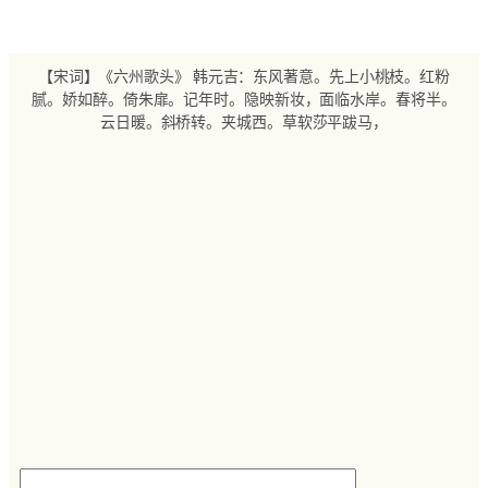
跳
至
内
【宋词】《六州歌头》 韩元吉：东风著意。先上小桃枝。红粉
容
腻。娇如醉。倚朱扉。记年时。隐映新妆，面临水岸。春将半。
云日暖。斜桥转。夹城西。草软莎平跋马，
搜