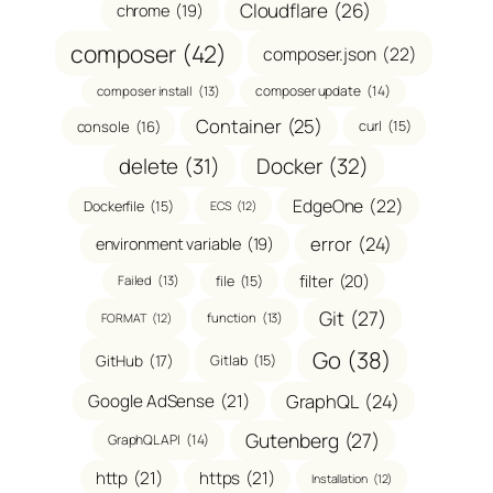
Cloudflare
(26)
chrome
(19)
composer
(42)
composer.json
(22)
composer update
(14)
composer install
(13)
Container
(25)
console
(16)
curl
(15)
delete
(31)
Docker
(32)
EdgeOne
(22)
Dockerfile
(15)
ECS
(12)
error
(24)
environment variable
(19)
filter
(20)
file
(15)
Failed
(13)
Git
(27)
function
(13)
FORMAT
(12)
Go
(38)
GitHub
(17)
Gitlab
(15)
GraphQL
(24)
Google AdSense
(21)
Gutenberg
(27)
GraphQL API
(14)
http
(21)
https
(21)
Installation
(12)