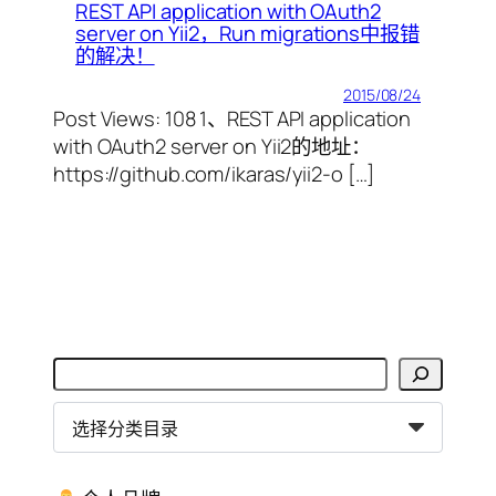
REST API application with OAuth2
server on Yii2，Run migrations中报错
的解决！
2015/08/24
Post Views: 108 1、REST API application
with OAuth2 server on Yii2的地址：
https://github.com/ikaras/yii2-o […]
搜
索
分
类
目