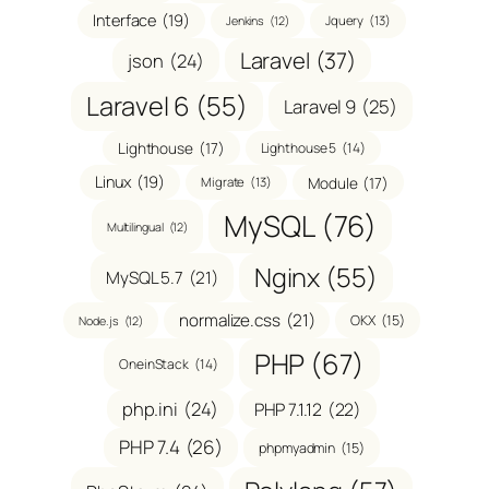
Interface
(19)
Jquery
(13)
Jenkins
(12)
Laravel
(37)
json
(24)
Laravel 6
(55)
Laravel 9
(25)
Lighthouse
(17)
Lighthouse 5
(14)
Linux
(19)
Module
(17)
Migrate
(13)
MySQL
(76)
Multilingual
(12)
Nginx
(55)
MySQL 5.7
(21)
normalize.css
(21)
OKX
(15)
Node.js
(12)
PHP
(67)
OneinStack
(14)
php.ini
(24)
PHP 7.1.12
(22)
PHP 7.4
(26)
phpmyadmin
(15)