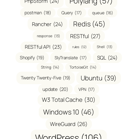
Polylang
(57)
PhpStorm
(24)
postman
(18)
Query
(17)
queue
(16)
Redis
(45)
Rancher
(24)
RESTful
(27)
response
(13)
RESTful API
(23)
Shell
(13)
rules
(12)
SQL
(24)
Shopify
(19)
SlyTranslate
(17)
String
(14)
TortoiseGit
(14)
Ubuntu
(39)
Twenty Twenty-Five
(19)
update
(20)
VPN
(17)
W3 Total Cache
(30)
Windows 10
(46)
WireGuard
(26)
WordPress
(106)