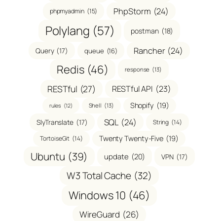
PhpStorm
(24)
phpmyadmin
(15)
Polylang
(57)
postman
(18)
Rancher
(24)
Query
(17)
queue
(16)
Redis
(46)
response
(13)
RESTful
(27)
RESTful API
(23)
Shopify
(19)
Shell
(13)
rules
(12)
SQL
(24)
SlyTranslate
(17)
String
(14)
Twenty Twenty-Five
(19)
TortoiseGit
(14)
Ubuntu
(39)
update
(20)
VPN
(17)
W3 Total Cache
(32)
Windows 10
(46)
WireGuard
(26)