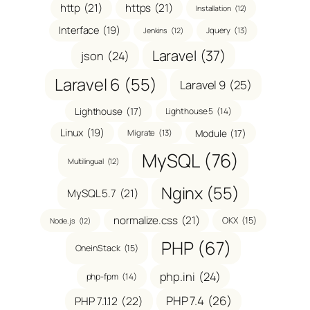
http
(21)
https
(21)
Installation
(12)
Interface
(19)
Jquery
(13)
Jenkins
(12)
Laravel
(37)
json
(24)
Laravel 6
(55)
Laravel 9
(25)
Lighthouse
(17)
Lighthouse 5
(14)
Linux
(19)
Module
(17)
Migrate
(13)
MySQL
(76)
Multilingual
(12)
Nginx
(55)
MySQL 5.7
(21)
normalize.css
(21)
OKX
(15)
Node.js
(12)
PHP
(67)
OneinStack
(15)
php.ini
(24)
php-fpm
(14)
PHP 7.4
(26)
PHP 7.1.12
(22)