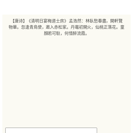
跳
至
内
【唐诗】《清明日宴梅道士房》 孟浩然：林臥愁春盡，開軒覽
容
物華。忽逢青鳥使，邀入赤松家。丹竈初開火，仙桃正落花。童
顏若可駐，何惜醉流霞。
搜