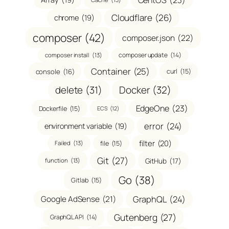
CentOS
(23)
Cloudflare
(26)
chrome
(19)
composer
(42)
composer.json
(22)
composer update
(14)
composer install
(13)
Container
(25)
console
(16)
curl
(15)
delete
(31)
Docker
(32)
EdgeOne
(23)
Dockerfile
(15)
ECS
(12)
error
(24)
environment variable
(19)
filter
(20)
file
(15)
Failed
(13)
Git
(27)
GitHub
(17)
function
(13)
Go
(38)
Gitlab
(15)
GraphQL
(24)
Google AdSense
(21)
Gutenberg
(27)
GraphQL API
(14)