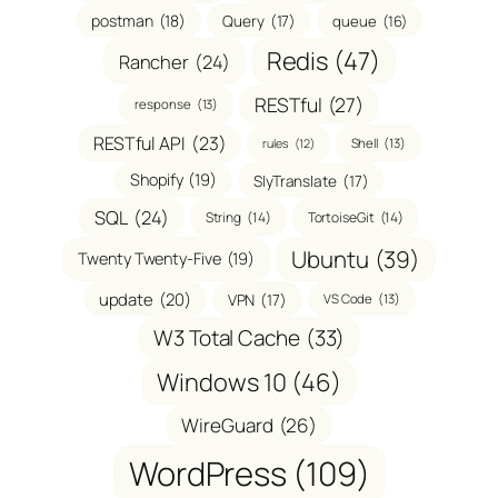
postman
(18)
Query
(17)
queue
(16)
Redis
(47)
Rancher
(24)
RESTful
(27)
response
(13)
RESTful API
(23)
Shell
(13)
rules
(12)
Shopify
(19)
SlyTranslate
(17)
SQL
(24)
String
(14)
TortoiseGit
(14)
Ubuntu
(39)
Twenty Twenty-Five
(19)
update
(20)
VPN
(17)
VS Code
(13)
W3 Total Cache
(33)
Windows 10
(46)
WireGuard
(26)
WordPress
(109)