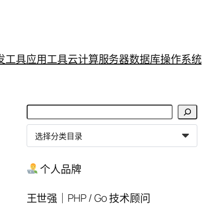
发工具
应用工具
云计算
服务器
数据库
操作系统
搜
索
分
类
目
个人品牌
录
王世强｜PHP / Go 技术顾问