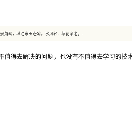
【宋词】《玉蝴蝶》 柳永：望处雨收云断，凭阑悄悄，目送秋光。晚景萧疏，堪动宋玉悲凉。水风轻、苹花渐老，月露冷、梧叶飘黄。遣情伤。故人何在，
不值得去解决的问题，也没有不值得去学习的技