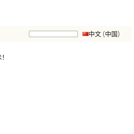
中文 (中国)
搜
索
术！