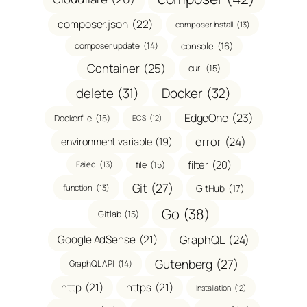
composer.json
(22)
composer install
(13)
composer update
(14)
console
(16)
Container
(25)
curl
(15)
delete
(31)
Docker
(32)
EdgeOne
(23)
Dockerfile
(15)
ECS
(12)
error
(24)
environment variable
(19)
filter
(20)
file
(15)
Failed
(13)
Git
(27)
GitHub
(17)
function
(13)
Go
(38)
Gitlab
(15)
GraphQL
(24)
Google AdSense
(21)
Gutenberg
(27)
GraphQL API
(14)
http
(21)
https
(21)
Installation
(12)