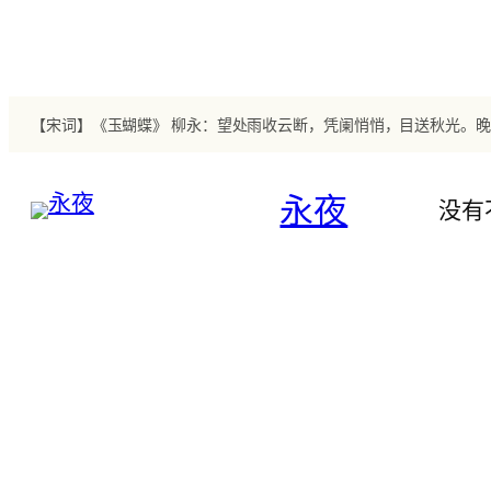
跳
至
内
容
永夜
没有