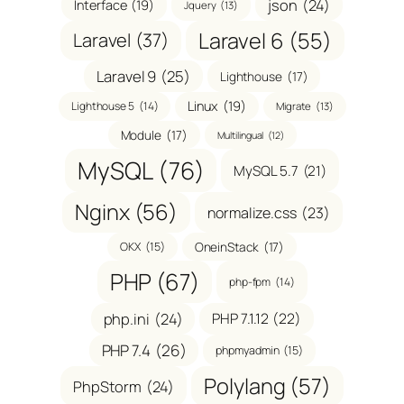
json
(24)
Interface
(19)
Jquery
(13)
Laravel 6
(55)
Laravel
(37)
Laravel 9
(25)
Lighthouse
(17)
Linux
(19)
Lighthouse 5
(14)
Migrate
(13)
Module
(17)
Multilingual
(12)
MySQL
(76)
MySQL 5.7
(21)
Nginx
(56)
normalize.css
(23)
OneinStack
(17)
OKX
(15)
PHP
(67)
php-fpm
(14)
php.ini
(24)
PHP 7.1.12
(22)
PHP 7.4
(26)
phpmyadmin
(15)
Polylang
(57)
PhpStorm
(24)