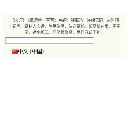
跳
至
内
【宋词】《凤箫吟・芳草》 韩缜：锁离愁，连绵无际，来时陌
容
上初熏。绣帏人念远，暗垂珠泪，泣送征轮。长亭长在眼，更重
重、远水孤云。但望极楼高，尽日目断王孙。
搜
索
中文 (中国)