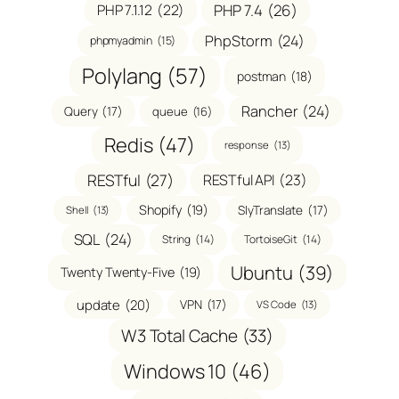
PHP 7.1.12
(22)
PHP 7.4
(26)
PhpStorm
(24)
phpmyadmin
(15)
Polylang
(57)
postman
(18)
Rancher
(24)
Query
(17)
queue
(16)
Redis
(47)
response
(13)
RESTful
(27)
RESTful API
(23)
Shopify
(19)
SlyTranslate
(17)
Shell
(13)
SQL
(24)
String
(14)
TortoiseGit
(14)
Ubuntu
(39)
Twenty Twenty-Five
(19)
update
(20)
VPN
(17)
VS Code
(13)
W3 Total Cache
(33)
Windows 10
(46)