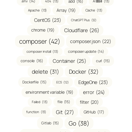
.env
(14)
add
(16)
404
(13)
AI 翻译
(13)
Array
(19)
Apache
(13)
Cache
(13)
CentOS
(23)
ChatGPT Plus
(12)
Cloudflare
(26)
chrome
(19)
composer
(42)
composer.json
(22)
composer update
(14)
composer install
(13)
Container
(25)
console
(16)
curl
(15)
delete
(31)
Docker
(32)
EdgeOne
(23)
Dockerfile
(15)
ECS
(12)
error
(24)
environment variable
(19)
filter
(20)
file
(15)
Failed
(13)
Git
(27)
GitHub
(17)
function
(13)
Go
(38)
Gitlab
(15)