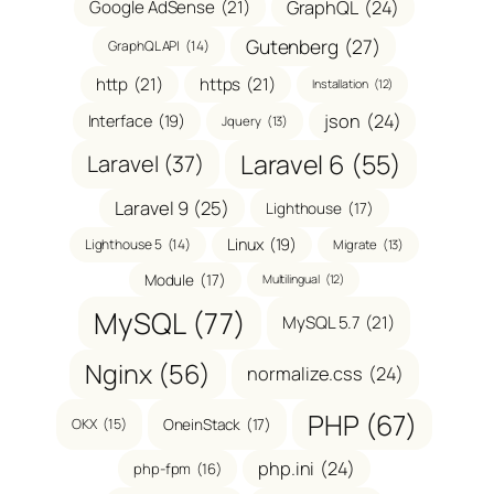
GraphQL
(24)
Google AdSense
(21)
Gutenberg
(27)
GraphQL API
(14)
http
(21)
https
(21)
Installation
(12)
json
(24)
Interface
(19)
Jquery
(13)
Laravel 6
(55)
Laravel
(37)
Laravel 9
(25)
Lighthouse
(17)
Linux
(19)
Lighthouse 5
(14)
Migrate
(13)
Module
(17)
Multilingual
(12)
MySQL
(77)
MySQL 5.7
(21)
Nginx
(56)
normalize.css
(24)
PHP
(67)
OneinStack
(17)
OKX
(15)
php.ini
(24)
php-fpm
(16)