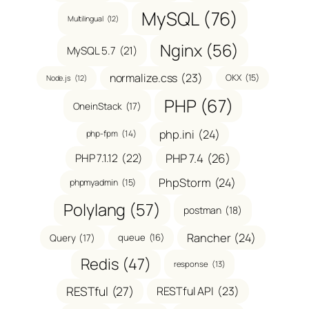
MySQL
(76)
Multilingual
(12)
Nginx
(56)
MySQL 5.7
(21)
normalize.css
(23)
OKX
(15)
Node.js
(12)
PHP
(67)
OneinStack
(17)
php.ini
(24)
php-fpm
(14)
PHP 7.1.12
(22)
PHP 7.4
(26)
PhpStorm
(24)
phpmyadmin
(15)
Polylang
(57)
postman
(18)
Rancher
(24)
Query
(17)
queue
(16)
Redis
(47)
response
(13)
RESTful
(27)
RESTful API
(23)