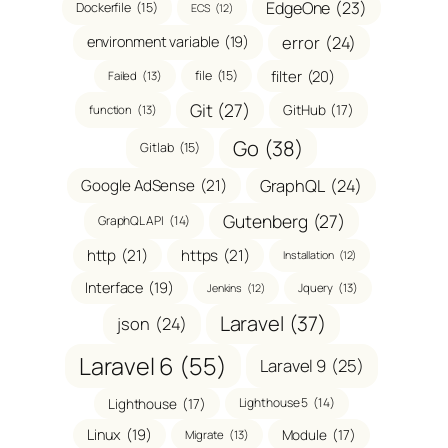
EdgeOne
(23)
Dockerfile
(15)
ECS
(12)
error
(24)
environment variable
(19)
filter
(20)
file
(15)
Failed
(13)
Git
(27)
GitHub
(17)
function
(13)
Go
(38)
Gitlab
(15)
GraphQL
(24)
Google AdSense
(21)
Gutenberg
(27)
GraphQL API
(14)
http
(21)
https
(21)
Installation
(12)
Interface
(19)
Jquery
(13)
Jenkins
(12)
Laravel
(37)
json
(24)
Laravel 6
(55)
Laravel 9
(25)
Lighthouse
(17)
Lighthouse 5
(14)
Linux
(19)
Module
(17)
Migrate
(13)