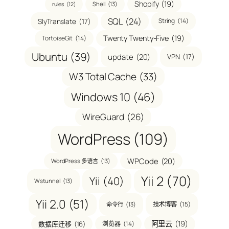
Shopify
(19)
Shell
(13)
rules
(12)
SQL
(24)
SlyTranslate
(17)
String
(14)
Twenty Twenty-Five
(19)
TortoiseGit
(14)
Ubuntu
(39)
update
(20)
VPN
(17)
W3 Total Cache
(33)
Windows 10
(46)
WireGuard
(26)
WordPress
(109)
WPCode
(20)
WordPress 多语言
(13)
Yii 2
(70)
Yii
(40)
Wstunnel
(13)
Yii 2.0
(51)
技术博客
(15)
命令行
(13)
阿里云
(19)
数据库迁移
(16)
浏览器
(14)