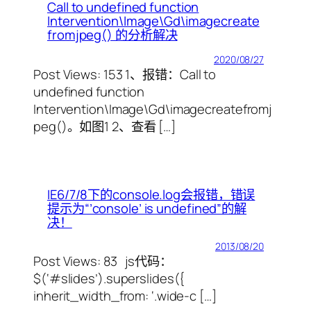
Call to undefined function
Intervention\Image\Gd\imagecreate
fromjpeg() 的分析解决
2020/08/27
Post Views: 153 1、报错：Call to
undefined function
Intervention\Image\Gd\imagecreatefromj
peg()。如图1 2、查看 […]
IE6/7/8下的console.log会报错，错误
提示为“’console’ is undefined”的解
决！
2013/08/20
Post Views: 83 js代码：
$(‘#slides’).superslides({
inherit_width_from: ‘.wide-c […]