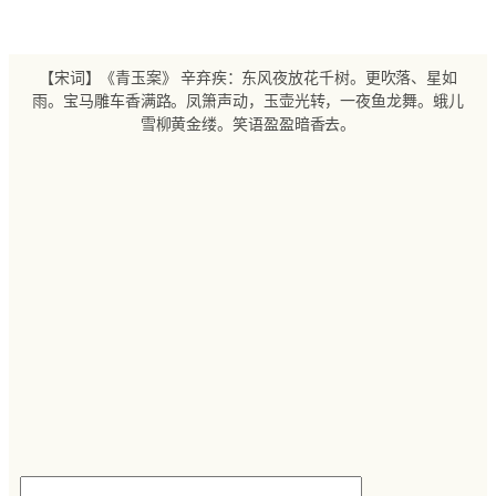
跳
至
内
【宋词】《青玉案》 辛弃疾：东风夜放花千树。更吹落、星如
容
雨。宝马雕车香满路。凤箫声动，玉壶光转，一夜鱼龙舞。蛾儿
雪柳黄金缕。笑语盈盈暗香去。
搜