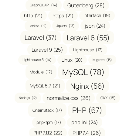
Gutenberg
(28)
GraphQL API
(14)
http
(21)
https
(21)
Interface
(19)
json
(24)
Jquery
(13)
Jenkins
(12)
Laravel 6
(55)
Laravel
(37)
Laravel 9
(25)
Lighthouse
(17)
Linux
(20)
Lighthouse 5
(14)
Migrate
(13)
MySQL
(78)
Module
(17)
Nginx
(56)
MySQL 5.7
(21)
normalize.css
(26)
OKX
(15)
Node.js
(12)
PHP
(67)
OneinStack
(17)
php.ini
(24)
php-fpm
(17)
PHP 7.1.12
(22)
PHP 7.4
(26)