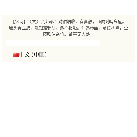
跳
至
内
【宋词】《大》 周邦彦：对宿烟收，春禽静，飞雨时鸣高屋。
容
墙头青玉旆，洗铅霜都尽，嫩梢相触。润逼琴丝，寒侵枕障，虫
网吹沾帘竹。邮亭无人处，
搜
索
中文 (中国)