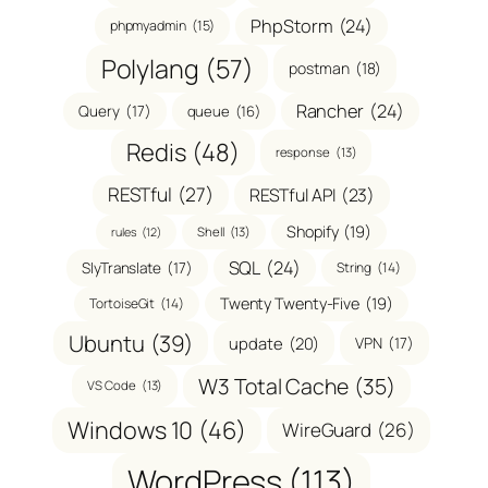
PhpStorm
(24)
phpmyadmin
(15)
Polylang
(57)
postman
(18)
Rancher
(24)
Query
(17)
queue
(16)
Redis
(48)
response
(13)
RESTful
(27)
RESTful API
(23)
Shopify
(19)
Shell
(13)
rules
(12)
SQL
(24)
SlyTranslate
(17)
String
(14)
Twenty Twenty-Five
(19)
TortoiseGit
(14)
Ubuntu
(39)
update
(20)
VPN
(17)
W3 Total Cache
(35)
VS Code
(13)
Windows 10
(46)
WireGuard
(26)
WordPress
(113)