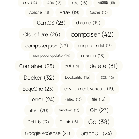
.env
(14)
add
(16)
404
(13)
AI 翻译
(13)
Array
(19)
Apache
(13)
Cache
(13)
CentOS
(23)
chrome
(19)
composer
(42)
Cloudflare
(26)
composer.json
(22)
composer install
(13)
composer update
(14)
console
(16)
delete
(31)
Container
(25)
curl
(15)
Docker
(32)
Dockerfile
(15)
ECS
(12)
EdgeOne
(23)
environment variable
(19)
error
(24)
file
(15)
Failed
(13)
Git
(27)
filter
(20)
function
(13)
Go
(38)
GitHub
(17)
Gitlab
(15)
GraphQL
(24)
Google AdSense
(21)