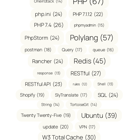
PHP
(67)
OneinStack
(14)
php.ini
(24)
PHP 7.1.12
(22)
PHP 7.4
(26)
phpmyadmin
(15)
Polylang
(57)
PhpStorm
(24)
postman
(18)
Query
(17)
queue
(16)
Redis
(45)
Rancher
(24)
RESTful
(27)
response
(13)
RESTful API
(23)
Shell
(13)
rules
(12)
SQL
(24)
Shopify
(19)
SlyTranslate
(17)
String
(14)
TortoiseGit
(14)
Ubuntu
(39)
Twenty Twenty-Five
(19)
update
(20)
VPN
(17)
W3 Total Cache
(30)