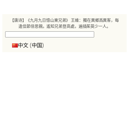
跳
至
内
【唐诗】《九月九日憶山東兄弟》 王維：獨在異鄉爲異客，每
容
逢佳節倍思親。遙知兄弟登高處，遍插茱萸少一人。
搜
索
中文 (中国)