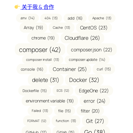
关于我 & 合作
.env
(14)
add
(16)
404
(13)
Apache
(13)
CentOS
(23)
Array
(19)
Cache
(13)
Cloudflare
(26)
chrome
(19)
composer
(42)
composer.json
(22)
composer update
(14)
composer install
(13)
Container
(25)
console
(16)
curl
(15)
delete
(31)
Docker
(32)
EdgeOne
(22)
Dockerfile
(15)
ECS
(12)
error
(24)
environment variable
(19)
filter
(20)
file
(15)
Failed
(13)
Git
(27)
function
(13)
FORMAT
(12)
Go
(38)
GitHub
(17)
Gitlab
(15)