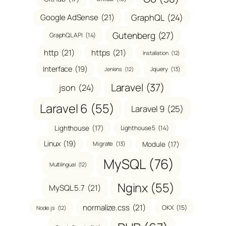
GraphQL
(24)
Google AdSense
(21)
Gutenberg
(27)
GraphQL API
(14)
http
(21)
https
(21)
Installation
(12)
Interface
(19)
Jquery
(13)
Jenkins
(12)
Laravel
(37)
json
(24)
Laravel 6
(55)
Laravel 9
(25)
Lighthouse
(17)
Lighthouse 5
(14)
Linux
(19)
Module
(17)
Migrate
(13)
MySQL
(76)
Multilingual
(12)
Nginx
(55)
MySQL 5.7
(21)
normalize.css
(21)
OKX
(15)
Node.js
(12)