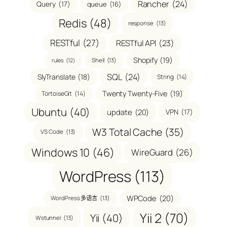
Rancher
(24)
Query
(17)
queue
(16)
Redis
(48)
response
(13)
RESTful
(27)
RESTful API
(23)
Shopify
(19)
Shell
(13)
rules
(12)
SQL
(24)
SlyTranslate
(18)
String
(14)
Twenty Twenty-Five
(19)
TortoiseGit
(14)
Ubuntu
(40)
update
(20)
VPN
(17)
W3 Total Cache
(35)
VS Code
(13)
Windows 10
(46)
WireGuard
(26)
WordPress
(113)
WPCode
(20)
WordPress 多语言
(13)
Yii 2
(70)
Yii
(40)
Wstunnel
(13)