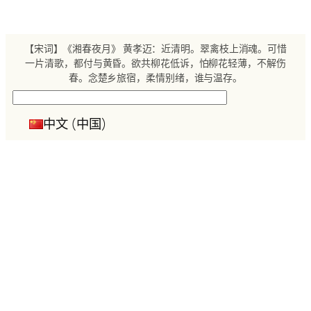
跳
至
内
【宋词】《湘春夜月》 黄孝迈：近清明。翠禽枝上消魂。可惜
容
一片清歌，都付与黄昏。欲共柳花低诉，怕柳花轻薄，不解伤
春。念楚乡旅宿，柔情别绪，谁与温存。
搜
索
中文 (中国)