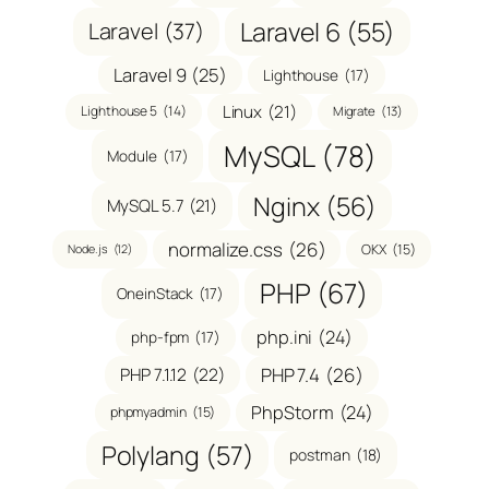
Laravel 6
(55)
Laravel
(37)
Laravel 9
(25)
Lighthouse
(17)
Linux
(21)
Lighthouse 5
(14)
Migrate
(13)
MySQL
(78)
Module
(17)
Nginx
(56)
MySQL 5.7
(21)
normalize.css
(26)
OKX
(15)
Node.js
(12)
PHP
(67)
OneinStack
(17)
php.ini
(24)
php-fpm
(17)
PHP 7.1.12
(22)
PHP 7.4
(26)
PhpStorm
(24)
phpmyadmin
(15)
Polylang
(57)
postman
(18)