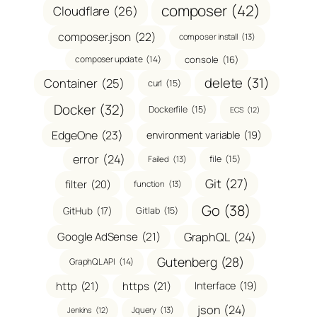
composer
(42)
Cloudflare
(26)
composer.json
(22)
composer install
(13)
composer update
(14)
console
(16)
delete
(31)
Container
(25)
curl
(15)
Docker
(32)
Dockerfile
(15)
ECS
(12)
EdgeOne
(23)
environment variable
(19)
error
(24)
file
(15)
Failed
(13)
Git
(27)
filter
(20)
function
(13)
Go
(38)
GitHub
(17)
Gitlab
(15)
GraphQL
(24)
Google AdSense
(21)
Gutenberg
(28)
GraphQL API
(14)
http
(21)
https
(21)
Interface
(19)
json
(24)
Jquery
(13)
Jenkins
(12)