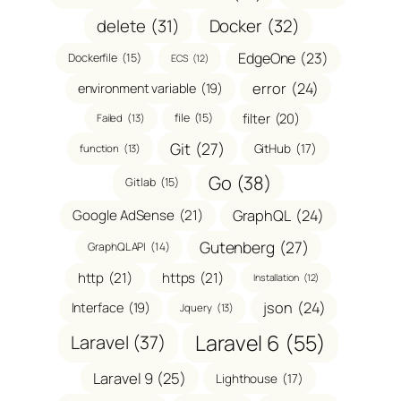
delete
(31)
Docker
(32)
EdgeOne
(23)
Dockerfile
(15)
ECS
(12)
error
(24)
environment variable
(19)
filter
(20)
file
(15)
Failed
(13)
Git
(27)
GitHub
(17)
function
(13)
Go
(38)
Gitlab
(15)
GraphQL
(24)
Google AdSense
(21)
Gutenberg
(27)
GraphQL API
(14)
http
(21)
https
(21)
Installation
(12)
json
(24)
Interface
(19)
Jquery
(13)
Laravel 6
(55)
Laravel
(37)
Laravel 9
(25)
Lighthouse
(17)