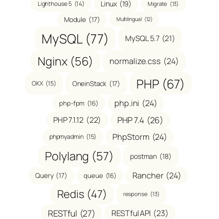
Linux
(19)
Lighthouse 5
(14)
Migrate
(13)
Module
(17)
Multilingual
(12)
MySQL
(77)
MySQL 5.7
(21)
Nginx
(56)
normalize.css
(24)
PHP
(67)
OneinStack
(17)
OKX
(15)
php.ini
(24)
php-fpm
(16)
PHP 7.1.12
(22)
PHP 7.4
(26)
PhpStorm
(24)
phpmyadmin
(15)
Polylang
(57)
postman
(18)
Rancher
(24)
Query
(17)
queue
(16)
Redis
(47)
response
(13)
RESTful
(27)
RESTful API
(23)