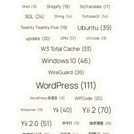
Shopify
(19)
SlyTranslate
(17)
Shell
(13)
SQL
(24)
String
(14)
TortoiseGit
(14)
Ubuntu
(39)
Twenty Twenty-Five
(19)
update
(20)
VPN
(17)
VS Code
(13)
W3 Total Cache
(33)
Windows 10
(46)
WireGuard
(26)
WordPress
(111)
WPCode
(20)
WordPress 多语言
(13)
Yii 2
(70)
Yii
(40)
Wstunnel
(13)
Yii 2.0
(51)
技术博客
(15)
命令行
(13)