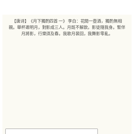
跳
至
内
【唐诗】《月下獨酌四首 一》 李白：花間一壺酒，獨酌無相
容
親。舉杯邀明月，對影成三人。月既不解飲，影徒隨我身。暫伴
月將影，行樂須及春。我歌月裴回，我舞影零亂。
搜