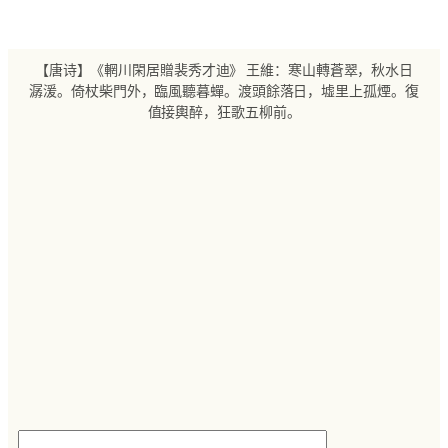
跳
至
内
【唐诗】《輞川閑居贈裴秀才迪》 王維：寒山轉蒼翠，秋水日
容
潺湲。倚杖柴門外，臨風聽暮蟬。渡頭餘落日，墟里上孤煙。復
值接輿醉，狂歌五柳前。
搜