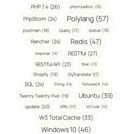
PHP 7.4
(26)
phpmyadmin
(15)
Polylang
(57)
PhpStorm
(24)
postman
(18)
Query
(17)
queue
(16)
Redis
(47)
Rancher
(24)
RESTful
(27)
response
(13)
RESTful API
(23)
Shell
(13)
Shopify
(19)
SlyTranslate
(17)
SQL
(24)
String
(14)
TortoiseGit
(14)
Ubuntu
(39)
Twenty Twenty-Five
(19)
update
(20)
VPN
(17)
VS Code
(13)
W3 Total Cache
(33)
Windows 10
(46)