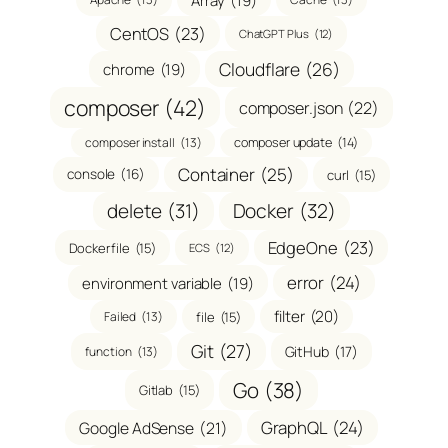
Array
(19)
CentOS
(23)
ChatGPT Plus
(12)
Cloudflare
(26)
chrome
(19)
composer
(42)
composer.json
(22)
composer install
(13)
composer update
(14)
Container
(25)
console
(16)
curl
(15)
delete
(31)
Docker
(32)
EdgeOne
(23)
Dockerfile
(15)
ECS
(12)
error
(24)
environment variable
(19)
filter
(20)
Failed
(13)
file
(15)
Git
(27)
GitHub
(17)
function
(13)
Go
(38)
Gitlab
(15)
GraphQL
(24)
Google AdSense
(21)