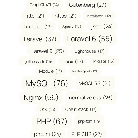
Gutenberg
(27)
GraphQL API
(14)
http
(21)
https
(21)
Installation
(12)
json
(24)
Interface
(19)
Jquery
(13)
Laravel 6
(55)
Laravel
(37)
Laravel 9
(25)
Lighthouse
(17)
Linux
(19)
Migrate
(13)
Lighthouse 5
(14)
Module
(17)
Multilingual
(12)
MySQL
(76)
MySQL 5.7
(21)
Nginx
(56)
normalize.css
(23)
OneinStack
(17)
OKX
(15)
PHP
(67)
php-fpm
(14)
php.ini
(24)
PHP 7.1.12
(22)