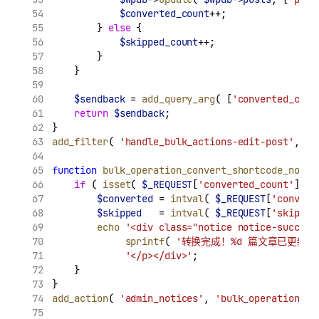
$converted_count
++;
        } 
else
 {
$skipped_count
++;
        }
    }
$sendback
 = 
add_query_arg
( [
'converted_coun
return
$sendback
;
}
add_filter
( 
'handle_bulk_actions-edit-post'
, 
'h
function
bulk_operation_convert_shortcode_notic
if
 ( 
isset
( 
$_REQUEST
[
'converted_count'
] ) 
$converted
 = 
intval
( 
$_REQUEST
[
'convert
$skipped
   = 
intval
( 
$_REQUEST
[
'skipped
echo
'<div class="notice notice-success
sprintf
( 
'转换完成！%d 篇文章已更新，
'</p></div>'
;
    }
}
add_action
( 
'admin_notices'
, 
'bulk_operation_co