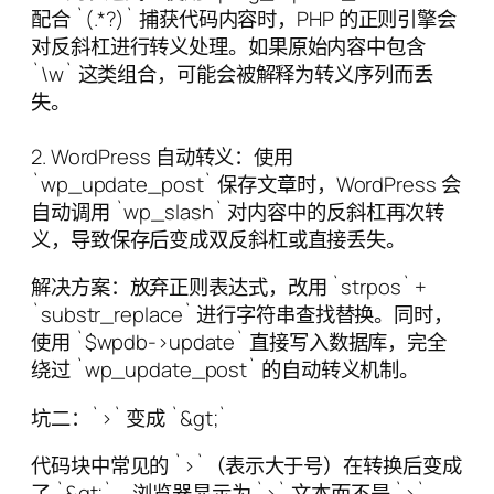
配合 `(.*?)` 捕获代码内容时，PHP 的正则引擎会
对反斜杠进行转义处理。如果原始内容中包含
`\w` 这类组合，可能会被解释为转义序列而丢
失。
2. WordPress 自动转义：使用
`wp_update_post` 保存文章时，WordPress 会
自动调用 `wp_slash` 对内容中的反斜杠再次转
义，导致保存后变成双反斜杠或直接丢失。
解决方案：放弃正则表达式，改用 `strpos` +
`substr_replace` 进行字符串查找替换。同时，
使用 `$wpdb->update` 直接写入数据库，完全
绕过 `wp_update_post` 的自动转义机制。
坑二：`>` 变成 `&gt;`
代码块中常见的 `>`（表示大于号）在转换后变成
了 `&gt;`，浏览器显示为 `>` 文本而不是 `>`。