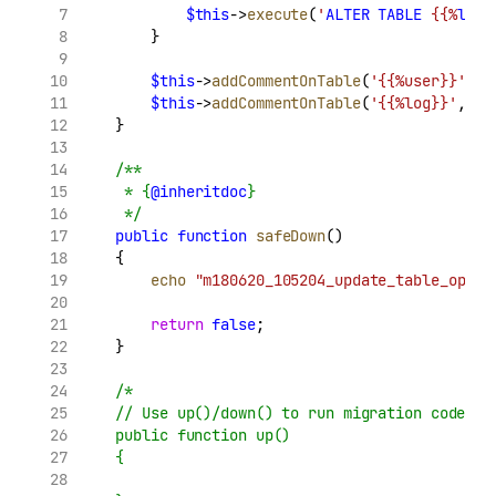
$this
->
execute
(
'
ALTER
TABLE
 {{%
log
}
        }
$this
->
addCommentOnTable
(
'{{%user}}'
, 
'
$this
->
addCommentOnTable
(
'{{%log}}'
, 
'
    }
/**
     * {
@inheritdoc
}
     */
public
function
safeDown
()
    {
echo
"m180620_105204_update_table_optio
return
false
;
    }
/*
    // Use up()/down() to run migration code wi
    public function up()
    {