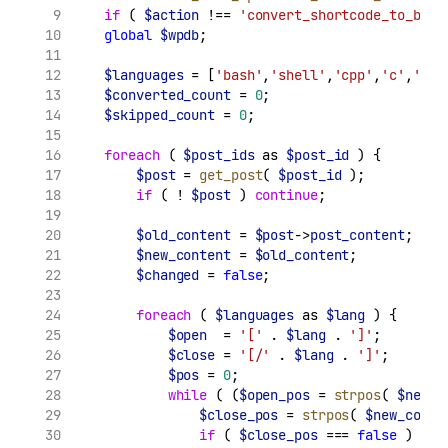
if
 ( 
$action
 !== 
'convert_shortcode_to_bloc
global
$wpdb
;
$languages
 = [
'bash'
,
'shell'
,
'cpp'
,
'c'
,
'css
$converted_count
 = 
0
;
$skipped_count
 = 
0
;
foreach
 ( 
$post_ids
 as 
$post_id
 ) {
$post
 = 
get_post
( 
$post_id
 );
if
 ( ! 
$post
 ) 
continue
;
$old_content
 = 
$post
->
post_content
;
$new_content
 = 
$old_content
;
$changed
 = 
false
;
foreach
 ( 
$languages
 as 
$lang
 ) {
$open
  = 
'['
.
$lang
.
']'
;
$close
 = 
'[/'
.
$lang
.
']'
;
$pos
 = 
0
;
while
 ( (
$open_pos
 = 
strpos
( 
$new_c
$close_pos
 = 
strpos
( 
$new_conte
if
 ( 
$close_pos
 === 
false
 ) 
bre