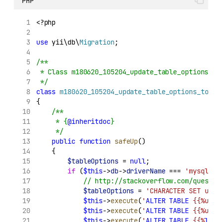
PHP
<?php
use
 yii\db\
Migration
;
/**
 * Class m180620_105204_update_table_options_to
 */
class
m180620_105204_update_table_options_to_lo
{
/**
     * {
@inheritdoc
}
     */
public
function
safeUp
()
    {
$tableOptions
 = 
null
;
if
 (
$this
->
db
->
driverName
 === 
'mysql'
) 
// http://stackoverflow.com/questio
$tableOptions
 = 
'CHARACTER SET utf8
$this
->
execute
(
'
ALTER
TABLE
 {{%user
$this
->
execute
(
'
ALTER
TABLE
 {{%user
$this
->
execute
(
'
ALTER
TABLE
 {{%
log
}