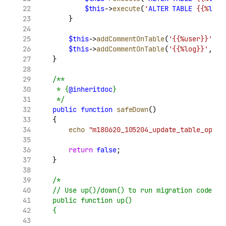
$this
->
execute
(
'
ALTER
TABLE
 {{%
log
}
        }
$this
->
addCommentOnTable
(
'{{%user}}'
, 
'
$this
->
addCommentOnTable
(
'{{%log}}'
, 
'
    }
/**
     * {
@inheritdoc
}
     */
public
function
safeDown
()
    {
echo
"m180620_105204_update_table_optio
return
false
;
    }
/*
    // Use up()/down() to run migration code wi
    public function up()
    {