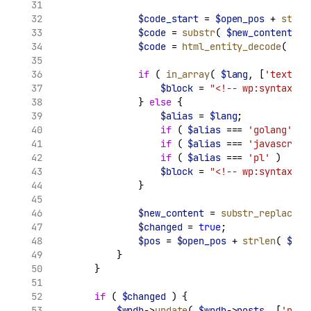
$code_start
 = 
$open_pos
 + 
strle
$code
 = 
substr
( 
$new_content
, 
$
$code
 = 
html_entity_decode
( 
$co
if
 ( 
in_array
( 
$lang
, [
'text'
,
'
$block
 = 
"<!-- wp:syntaxhig
                } 
else
 {
$alias
 = 
$lang
;
if
 ( 
$alias
 === 
'golang'
 ) 
if
 ( 
$alias
 === 
'javascript
if
 ( 
$alias
 === 
'pl'
 )     
$block
 = 
"<!-- wp:syntaxhig
                }
$new_content
 = 
substr_replace
( 
$changed
 = 
true
;
$pos
 = 
$open_pos
 + 
strlen
( 
$blo
            }
        }
if
 ( 
$changed
 ) {
$wpdb
->
update
( 
$wpdb
->
posts
, [
'post