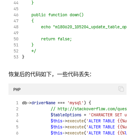
    }
    public function down()
    {
        echo "m180620_105204_update_table_optio
        return false;
    }
    */
}
恢复后的代码如下，一些代码丢失：
PHP
db->
driverName
 === 
'mysql'
) {
// http://stackoverflow.com/questio
$tableOptions
 = 
'CHARACTER SET utf8
$this
->
execute
(
'
ALTER
TABLE
 {{%user
$this
->
execute
(
'
ALTER
TABLE
 {{%user
$this
->
execute
(
'
ALTER
TABLE
 {{%
log
}