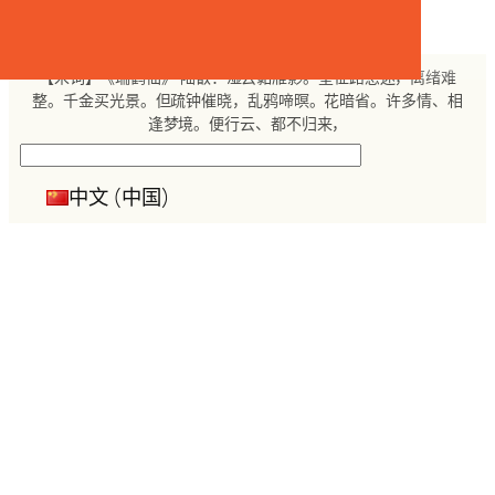
跳
至
内
【宋词】《瑞鹤仙》 陆叡：湿云黏雁影。望征路愁迷，离绪难
容
整。千金买光景。但疏钟催晓，乱鸦啼暝。花暗省。许多情、相
逢梦境。便行云、都不归来，
搜
索
中文 (中国)