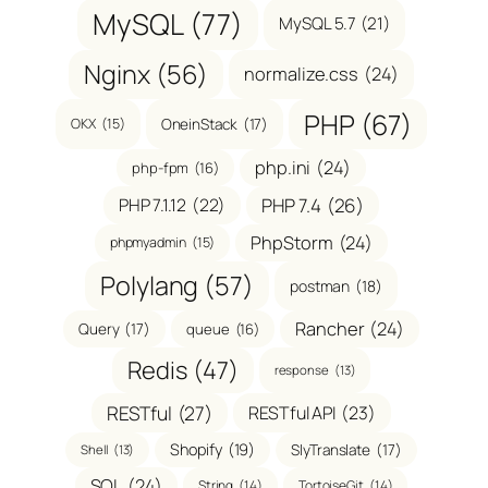
MySQL
(77)
MySQL 5.7
(21)
Nginx
(56)
normalize.css
(24)
PHP
(67)
OneinStack
(17)
OKX
(15)
php.ini
(24)
php-fpm
(16)
PHP 7.1.12
(22)
PHP 7.4
(26)
PhpStorm
(24)
phpmyadmin
(15)
Polylang
(57)
postman
(18)
Rancher
(24)
Query
(17)
queue
(16)
Redis
(47)
response
(13)
RESTful
(27)
RESTful API
(23)
Shopify
(19)
SlyTranslate
(17)
Shell
(13)
SQL
(24)
String
(14)
TortoiseGit
(14)