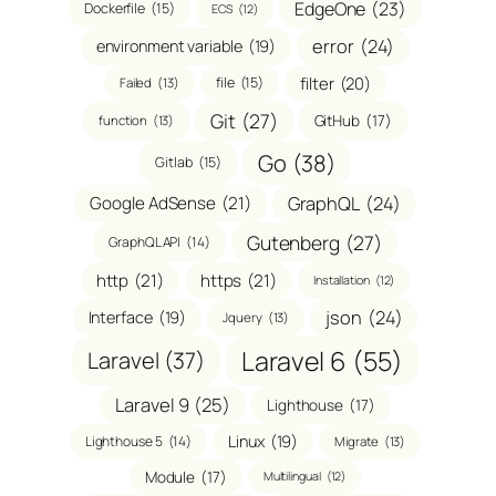
EdgeOne
(23)
Dockerfile
(15)
ECS
(12)
error
(24)
environment variable
(19)
filter
(20)
file
(15)
Failed
(13)
Git
(27)
GitHub
(17)
function
(13)
Go
(38)
Gitlab
(15)
GraphQL
(24)
Google AdSense
(21)
Gutenberg
(27)
GraphQL API
(14)
http
(21)
https
(21)
Installation
(12)
json
(24)
Interface
(19)
Jquery
(13)
Laravel 6
(55)
Laravel
(37)
Laravel 9
(25)
Lighthouse
(17)
Linux
(19)
Lighthouse 5
(14)
Migrate
(13)
Module
(17)
Multilingual
(12)