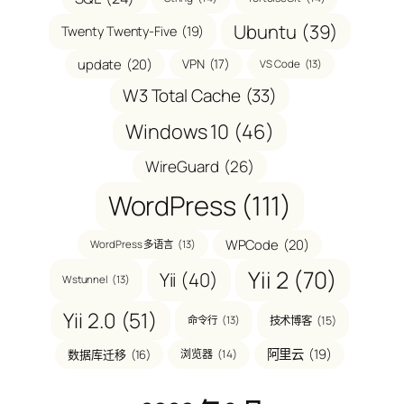
Ubuntu
(39)
Twenty Twenty-Five
(19)
update
(20)
VPN
(17)
VS Code
(13)
W3 Total Cache
(33)
Windows 10
(46)
WireGuard
(26)
WordPress
(111)
WPCode
(20)
WordPress 多语言
(13)
Yii 2
(70)
Yii
(40)
Wstunnel
(13)
Yii 2.0
(51)
技术博客
(15)
命令行
(13)
阿里云
(19)
数据库迁移
(16)
浏览器
(14)