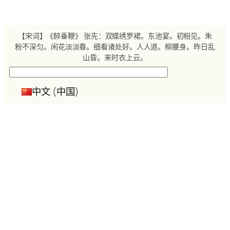
跳
至
内
【宋词】《醉垂鞭》 张先：双蝶绣罗裙。东池宴。初相见。朱
容
粉不深匀。闲花淡淡春。细看诸处好。人人道。柳腰身。昨日乱
山昏。来时衣上云。
搜
索
中文 (中国)