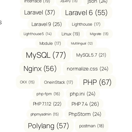
json
(24)
Interface
(19)
Jquery
(13)
Laravel 6
(55)
Laravel
(37)
s
Laravel 9
(25)
Lighthouse
(17)
Linux
(19)
Lighthouse 5
(14)
Migrate
(13)
Module
(17)
Multilingual
(12)
MySQL
(77)
MySQL 5.7
(21)
Nginx
(56)
normalize.css
(24)
PHP
(67)
OneinStack
(17)
OKX
(15)
php.ini
(24)
php-fpm
(16)
PHP 7.1.12
(22)
PHP 7.4
(26)
PhpStorm
(24)
phpmyadmin
(15)
Polylang
(57)
postman
(18)