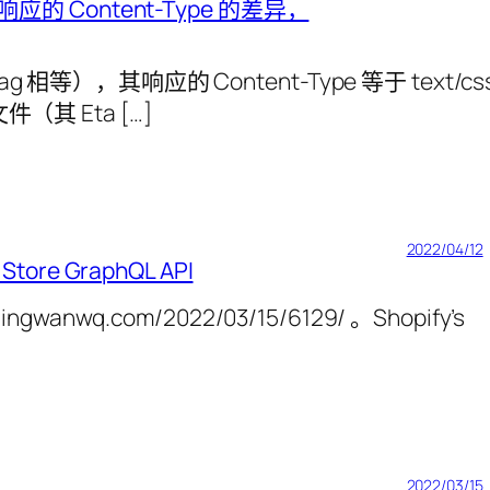
应的 Content-Type 的差异，
tag 相等），其响应的 Content-Type 等于 text/cs
（其 Eta […]
2022/04/12
 Store GraphQL API
jingwanwq.com/2022/03/15/6129/ 。Shopify’s
2022/03/15