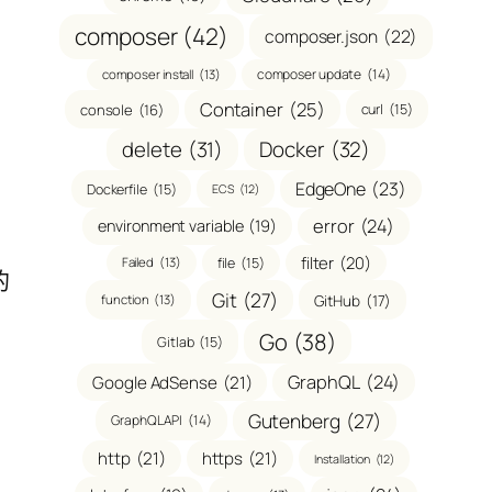
composer
(42)
composer.json
(22)
composer update
(14)
composer install
(13)
Container
(25)
console
(16)
curl
(15)
delete
(31)
Docker
(32)
EdgeOne
(23)
Dockerfile
(15)
ECS
(12)
error
(24)
environment variable
(19)
filter
(20)
file
(15)
Failed
(13)
的
Git
(27)
GitHub
(17)
function
(13)
符
Go
(38)
Gitlab
(15)
GraphQL
(24)
Google AdSense
(21)
Gutenberg
(27)
GraphQL API
(14)
http
(21)
https
(21)
Installation
(12)