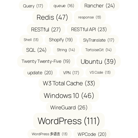
Rancher
(24)
Query
(17)
queue
(16)
Redis
(47)
response
(13)
，
RESTful
(27)
RESTful API
(23)
t
Shopify
(19)
SlyTranslate
(17)
Shell
(13)
SQL
(24)
String
(14)
TortoiseGit
(14)
Ubuntu
(39)
Twenty Twenty-Five
(19)
update
(20)
VPN
(17)
VS Code
(13)
W3 Total Cache
(33)
Windows 10
(46)
WireGuard
(26)
WordPress
(111)
WPCode
(20)
WordPress 多语言
(13)