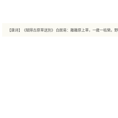
跳
至
内
容