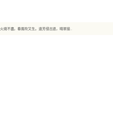
【唐诗】《賦得古原草送別》 白居易：離離原上草，一歲一枯榮。野火燒不盡，春風吹又生。遠芳侵古道，晴翠接荒城。又送王孫去，萋萋滿別情。