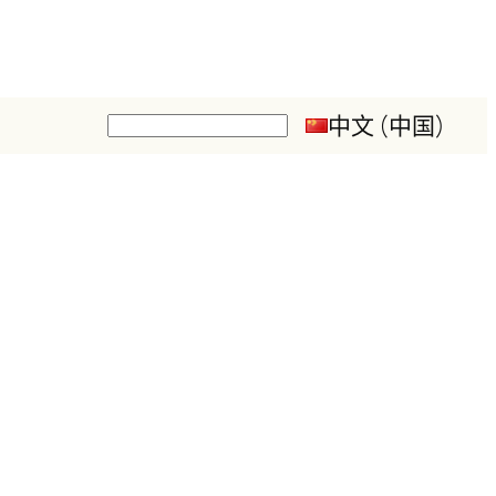
中文 (中国)
搜
索