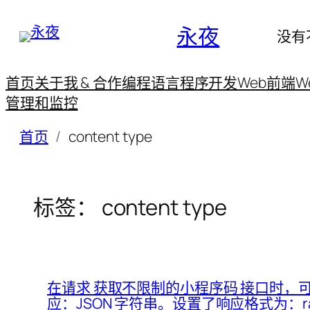
永夜
没有
首页
关于我 & 合作
编程语言
程序开发
Web前端
W
管理和监控
首页
content type
标签：
content type
在请求 获取不限制的小程序码 接口时，可能
应：JSON 字符串。设置了响应格式为：raw