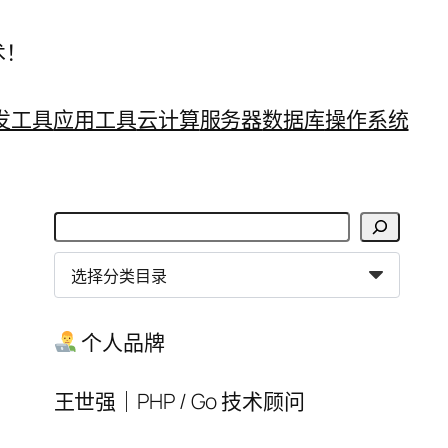
术！
发工具
应用工具
云计算
服务器
数据库
操作系统
搜
索
分
类
目
个人品牌
录
王世强｜PHP / Go 技术顾问